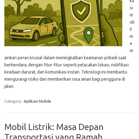
ka
si
m
ob
il
m
e
m
ainkan peran krusial dalam meningkatkan keamanan pribadi saat
berkendara, dengan fitur-fitur seperti pelacakan lokasi, notifikasi
keadaan darurat, dan komunikasi instan. Teknologi ini membantu
mengurangi risiko dan memberikan rasa aman bagi pengguna di
jalan.
Category:
Aplikasi Mobile
Mobil Listrik: Masa Depan
Transportasi yang Ramah