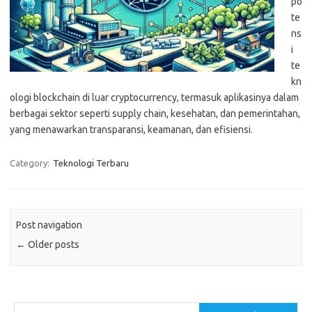
po
te
ns
i
te
kn
ologi blockchain di luar cryptocurrency, termasuk aplikasinya dalam
berbagai sektor seperti supply chain, kesehatan, dan pemerintahan,
yang menawarkan transparansi, keamanan, dan efisiensi.
Category:
Teknologi Terbaru
Post navigation
←
Older posts
Cari