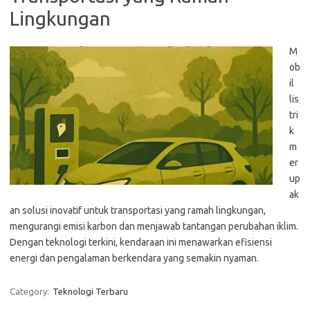
Lingkungan
M
ob
il
lis
tri
k
m
er
up
ak
an solusi inovatif untuk transportasi yang ramah lingkungan,
mengurangi emisi karbon dan menjawab tantangan perubahan iklim.
Dengan teknologi terkini, kendaraan ini menawarkan efisiensi
energi dan pengalaman berkendara yang semakin nyaman.
Category:
Teknologi Terbaru