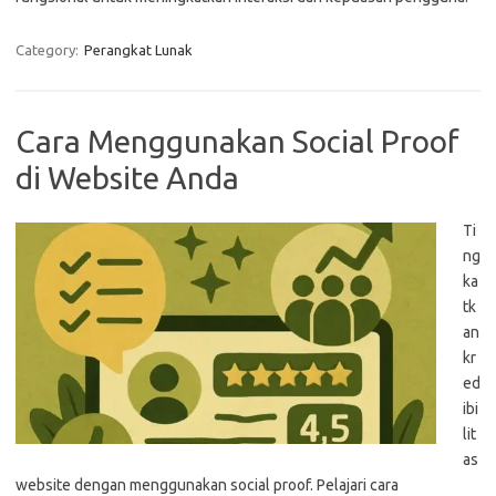
Category:
Perangkat Lunak
Cara Menggunakan Social Proof
di Website Anda
Ti
ng
ka
tk
an
kr
ed
ibi
lit
as
website dengan menggunakan social proof. Pelajari cara