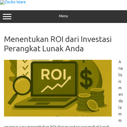
Skip
to
content
Menu
Menentukan ROI dari Investasi
Perangkat Lunak Anda
A
na
lis
is
m
en
da
la
m
m