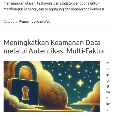
menampilkan ulasan, testimoni, dan statistik pengguna untuk
membangun kepercayaan pengunjung dan mendorong konversi.
Category:
Pengembangan Web
Meningkatkan Keamanan Data
melalui Autentikasi Multi-Faktor
M
en
in
gk
at
ka
n
ke
a