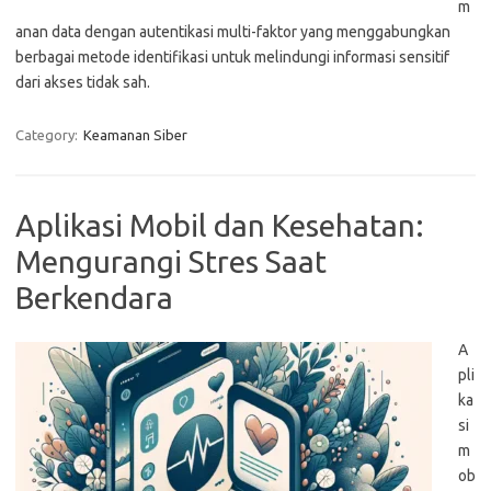
m
anan data dengan autentikasi multi-faktor yang menggabungkan
berbagai metode identifikasi untuk melindungi informasi sensitif
dari akses tidak sah.
Category:
Keamanan Siber
Aplikasi Mobil dan Kesehatan:
Mengurangi Stres Saat
Berkendara
A
pli
ka
si
m
ob