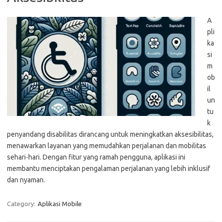
A
pli
ka
si
m
ob
il
un
tu
k
penyandang disabilitas dirancang untuk meningkatkan aksesibilitas,
menawarkan layanan yang memudahkan perjalanan dan mobilitas
sehari-hari. Dengan fitur yang ramah pengguna, aplikasi ini
membantu menciptakan pengalaman perjalanan yang lebih inklusif
dan nyaman.
Category:
Aplikasi Mobile