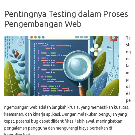
Pentingnya Testing dalam Proses
Pengembangan Web
Te
sti
ng
da
la
m
pr
os
es
pe
ngembangan web adalah langkah krusial yang memastikan kualitas,
keamanan, dan kinerja aplikasi. Dengan melakukan pengujian yang
tepat, potensi bug dapat diidentifikasi lebih awal, meningkatkan
pengalaman pengguna dan mengurangi biaya perbaikan di