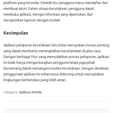
platform yang tersedia. Setelah itu, pengguna harus mendaftar dan
membuat akun. Dalam situasi kecelakaan, pengguna dapat
membuka aplikasi, mengisi informasi yang diperlukan, dan
mengirimkan laporan dengan mudah.
Kesimpulan
Aplikasi pelaporan kecelakaan lalu lintas merupakan inovasi penting
yang dapat membantu meningkatkan keselamatan di jalan raya.
Dengan berbagai fitur yang memudahkan proses pelaporan, aplikasi
ini tidak hanya menguntungkan pengguna tetapi juga pihak
berwenang dalam menangani insiden kecelakaan. Dengan demikian,
penggunaan aplikasi ini seharusnya didorong untuk menciptakan
lingkungan berkendara yang lebih aman.
Category:
Aplikasi Mobile