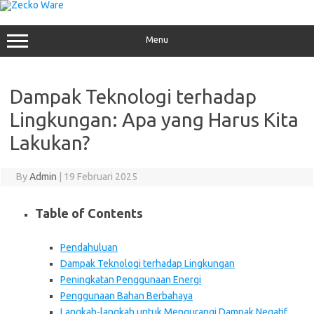
Skip
to
content
Menu
Dampak Teknologi terhadap
Lingkungan: Apa yang Harus Kita
Lakukan?
By
Admin
|
19 Februari 2025
Table of Contents
Pendahuluan
Dampak Teknologi terhadap Lingkungan
Peningkatan Penggunaan Energi
Penggunaan Bahan Berbahaya
Langkah-langkah untuk Mengurangi Dampak Negatif