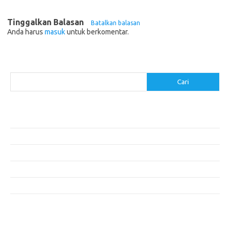
Tinggalkan Balasan
Batalkan balasan
Anda harus
masuk
untuk berkomentar.
Cari
Cari
Pos-pos Terbaru
Menentukan ROI dari Investasi Perangkat Lunak Anda
Membangun Website Kesehatan: Tips dan Pertimbangan
Mengapa Riset Keamanan Siber Harus Diperhatikan?
Mengapa Aplikasi Mobil Penting untuk Keamanan Pribadi di Jalan?
Mobil Listrik: Masa Depan Transportasi yang Ramah Lingkungan
Komentar Terbaru
Tidak ada komentar untuk ditampilkan.