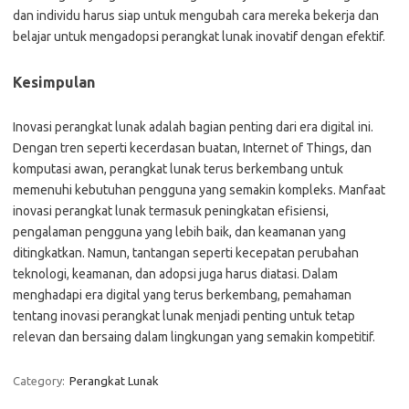
dan individu harus siap untuk mengubah cara mereka bekerja dan
belajar untuk mengadopsi perangkat lunak inovatif dengan efektif.
Kesimpulan
Inovasi perangkat lunak adalah bagian penting dari era digital ini.
Dengan tren seperti kecerdasan buatan, Internet of Things, dan
komputasi awan, perangkat lunak terus berkembang untuk
memenuhi kebutuhan pengguna yang semakin kompleks. Manfaat
inovasi perangkat lunak termasuk peningkatan efisiensi,
pengalaman pengguna yang lebih baik, dan keamanan yang
ditingkatkan. Namun, tantangan seperti kecepatan perubahan
teknologi, keamanan, dan adopsi juga harus diatasi. Dalam
menghadapi era digital yang terus berkembang, pemahaman
tentang inovasi perangkat lunak menjadi penting untuk tetap
relevan dan bersaing dalam lingkungan yang semakin kompetitif.
Category:
Perangkat Lunak