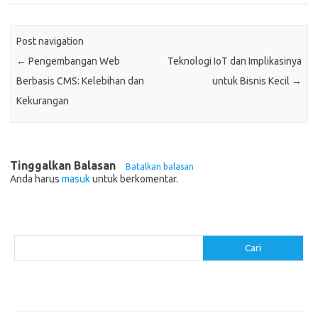
Post navigation
←
Pengembangan Web
Teknologi IoT dan Implikasinya
Berbasis CMS: Kelebihan dan
untuk Bisnis Kecil
→
Kekurangan
Tinggalkan Balasan
Batalkan balasan
Anda harus
masuk
untuk berkomentar.
Cari
Cari
Pos-pos Terbaru
Menentukan ROI dari Investasi Perangkat Lunak Anda