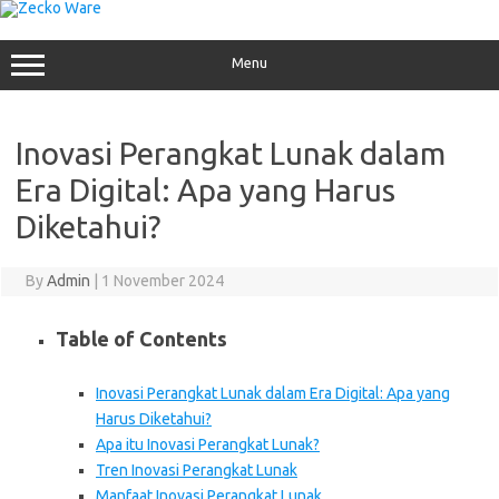
Skip
to
content
Menu
Inovasi Perangkat Lunak dalam
Era Digital: Apa yang Harus
Diketahui?
By
Admin
|
1 November 2024
Table of Contents
Inovasi Perangkat Lunak dalam Era Digital: Apa yang
Harus Diketahui?
Apa itu Inovasi Perangkat Lunak?
Tren Inovasi Perangkat Lunak
Manfaat Inovasi Perangkat Lunak