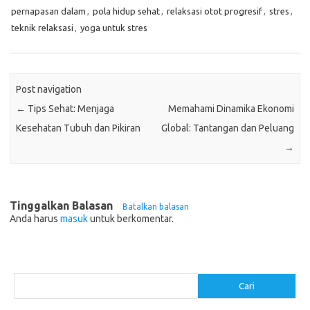
pernapasan dalam
,
pola hidup sehat
,
relaksasi otot progresif
,
stres
,
teknik relaksasi
,
yoga untuk stres
Post navigation
←
Tips Sehat: Menjaga
Memahami Dinamika Ekonomi
Kesehatan Tubuh dan Pikiran
Global: Tantangan dan Peluang
→
Tinggalkan Balasan
Batalkan balasan
Anda harus
masuk
untuk berkomentar.
Cari
Cari