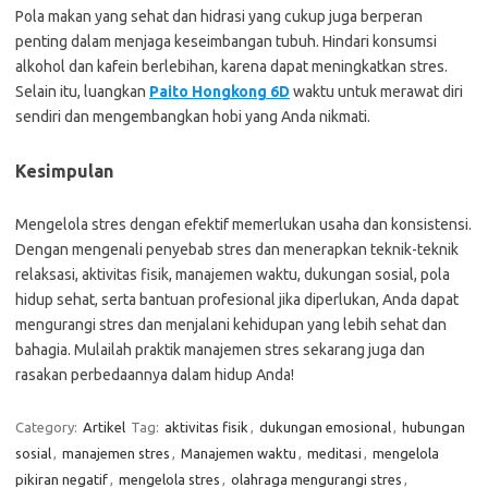
Pola makan yang sehat dan hidrasi yang cukup juga berperan
penting dalam menjaga keseimbangan tubuh. Hindari konsumsi
alkohol dan kafein berlebihan, karena dapat meningkatkan stres.
Selain itu, luangkan
Paito Hongkong 6D
waktu untuk merawat diri
sendiri dan mengembangkan hobi yang Anda nikmati.
Kesimpulan
Mengelola stres dengan efektif memerlukan usaha dan konsistensi.
Dengan mengenali penyebab stres dan menerapkan teknik-teknik
relaksasi, aktivitas fisik, manajemen waktu, dukungan sosial, pola
hidup sehat, serta bantuan profesional jika diperlukan, Anda dapat
mengurangi stres dan menjalani kehidupan yang lebih sehat dan
bahagia. Mulailah praktik manajemen stres sekarang juga dan
rasakan perbedaannya dalam hidup Anda!
Category:
Artikel
Tag:
aktivitas fisik
,
dukungan emosional
,
hubungan
sosial
,
manajemen stres
,
Manajemen waktu
,
meditasi
,
mengelola
pikiran negatif
,
mengelola stres
,
olahraga mengurangi stres
,