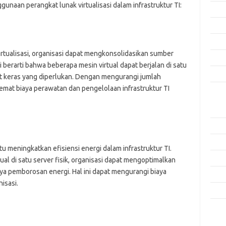
unaan perangkat lunak virtualisasi dalam infrastruktur TI:
Agus
Juli 
Juni 
tualisasi, organisasi dapat mengkonsolidasikan sumber
Mei 
i berarti bahwa beberapa mesin virtual dapat berjalan di satu
April
at keras yang diperlukan. Dengan mengurangi jumlah
emat biaya perawatan dan pengelolaan infrastruktur TI
Kate
Aplik
Artik
Keam
u meningkatkan efisiensi energi dalam infrastruktur TI.
Peng
l di satu server fisik, organisasi dapat mengoptimalkan
a pemborosan energi. Hal ini dapat mengurangi biaya
Pera
isasi.
Tekn