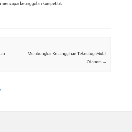
n mencapai keunggulan kompetitif.
nan
Membongkar Kecanggihan Teknologi Mobil
Otonom
→
n