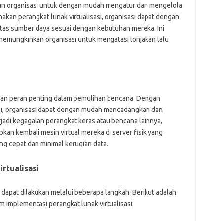
for
kan organisasi untuk dengan mudah mengatur dan mengelola
bel
an perangkat lunak virtualisasi, organisasi dapat dengan
ads
as sumber daya sesuai dengan kebutuhan mereka. Ini
ajr
ann
 memungkinkan organisasi untuk mengatasi lonjakan lalu
kli
kyl
lin
lip
lis
mol
nkan peran penting dalam pemulihan bencana. Dengan
ob
si, organisasi dapat dengan mudah mencadangkan dan
ont
rjadi kegagalan perangkat keras atau bencana lainnya,
par
an kembali mesin virtual mereka di server fisik yang
rei
g cepat dan minimal kerugian data.
Pai
rtualisasi
i dapat dilakukan melalui beberapa langkah. Berikut adalah
for
 implementasi perangkat lunak virtualisasi:
bel
ads