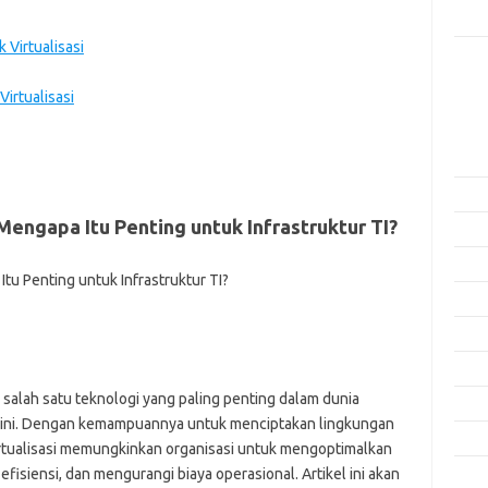
Rama
 Virtualisasi
Kome
Tidak
Virtualisasi
Arsi
Agus
Juli 
Mengapa Itu Penting untuk Infrastruktur TI?
Juni 
Mei 
April
Mare
Febru
i salah satu teknologi yang paling penting dalam dunia
Janua
aat ini. Dengan kemampuannya untuk menciptakan lingkungan
Dese
 virtualisasi memungkinkan organisasi untuk mengoptimalkan
siensi, dan mengurangi biaya operasional. Artikel ini akan
Nove