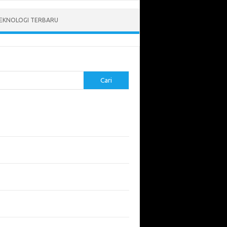
EKNOLOGI TERBARU
Cari
pos Terbaru
tukan ROI dari Investasi Perangkat Lunak
angun Website Kesehatan: Tips dan
imbangan
apa Riset Keamanan Siber Harus
hatikan?
apa Aplikasi Mobil Penting untuk Keamanan
di di Jalan?
 Listrik: Masa Depan Transportasi yang