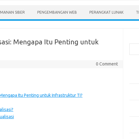
MANAN SIBER
PENGEMBANGAN WEB
PERANGKAT LUNAK
T
Cari
sasi: Mengapa Itu Penting untuk
0 Comment
Pos-
Menen
Anda
Memb
 Mengapa Itu Penting untuk Infrastruktur TI?
Pert
Meng
alisasi?
Diper
ualisasi
Meng
Priba
Mobil