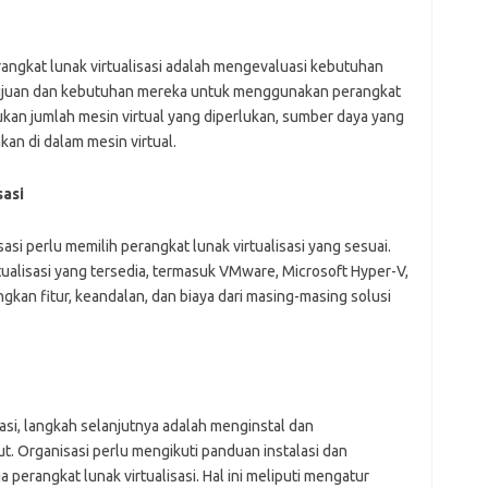
ajr
ann
kli
ngkat lunak virtualisasi adalah mengevaluasi kebutuhan
kyl
lin
tujuan dan kebutuhan mereka untuk menggunakan perangkat
lip
ntukan jumlah mesin virtual yang diperlukan, sumber daya yang
lis
kan di dalam mesin virtual.
mol
ob
ont
sasi
par
rei
si perlu memilih perangkat lunak virtualisasi yang sesuai.
tualisasi yang tersedia, termasuk VMware, Microsoft Hyper-V,
kan fitur, keandalan, dan biaya dari masing-masing solusi
sasi, langkah selanjutnya adalah menginstal dan
t. Organisasi perlu mengikuti panduan instalasi dan
 perangkat lunak virtualisasi. Hal ini meliputi mengatur