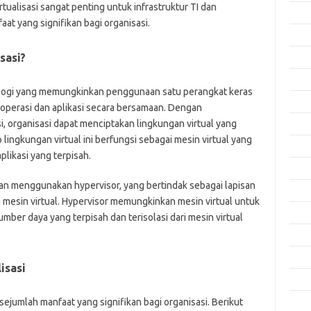
ualisasi sangat penting untuk infrastruktur TI dan
Okto
at yang signifikan bagi organisasi.
Sept
sasi?
Agus
Juli 
nologi yang memungkinkan penggunaan satu perangkat keras
Juni 
 operasi dan aplikasi secara bersamaan. Dengan
, organisasi dapat menciptakan lingkungan virtual yang
Mei 
ap lingkungan virtual ini berfungsi sebagai mesin virtual yang
April
likasi yang terpisah.
Mare
gan menggunakan hypervisor, yang bertindak sebagai lapisan
Febru
an mesin virtual. Hypervisor memungkinkan mesin virtual untuk
Janua
ber daya yang terpisah dan terisolasi dari mesin virtual
Dese
Nove
isasi
Okto
sejumlah manfaat yang signifikan bagi organisasi. Berikut
Sept