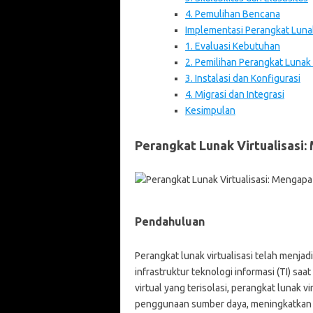
4. Pemulihan Bencana
Implementasi Perangkat Lunak
1. Evaluasi Kebutuhan
2. Pemilihan Perangkat Lunak 
3. Instalasi dan Konfigurasi
4. Migrasi dan Integrasi
Kesimpulan
Perangkat Lunak Virtualisasi: 
Pendahuluan
Perangkat lunak virtualisasi telah menjad
infrastruktur teknologi informasi (TI) s
virtual yang terisolasi, perangkat lunak
penggunaan sumber daya, meningkatkan efi