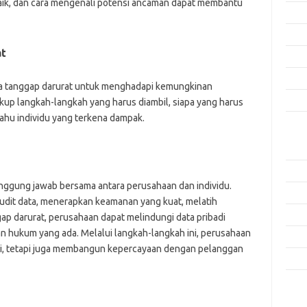
rbaik, dan cara mengenali potensi ancaman dapat membantu
Agus
Juli 
at
Juni 
Mei 
na tanggap darurat untuk menghadapi kemungkinan
April
kup langkah-langkah yang harus diambil, siapa yang harus
ahu individu yang terkena dampak.
Kate
Aplik
Artik
anggung jawab bersama antara perusahaan dan individu.
Keam
dit data, menerapkan keamanan yang kuat, melatih
Peng
p darurat, perusahaan dapat melindungi data pribadi
n hukum yang ada. Melalui langkah-langkah ini, perusahaan
Pera
iri, tetapi juga membangun kepercayaan dengan pelanggan
Tekn