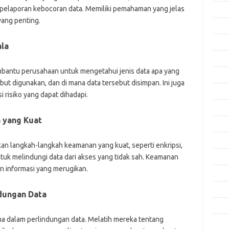
r pelaporan kebocoran data. Memiliki pemahaman yang jelas
Okto
yang penting.
Sept
Agus
ala
Juli 
mbantu perusahaan untuk mengetahui jenis data apa yang
Juni 
t digunakan, dan di mana data tersebut disimpan. Ini juga
Mei 
risiko yang dapat dihadapi.
April
 yang Kuat
Mare
Febru
n langkah-langkah keamanan yang kuat, seperti enkripsi,
tuk melindungi data dari akses yang tidak sah. Keamanan
Janua
n informasi yang merugikan.
Dese
Nove
dungan Data
Okto
a dalam perlindungan data. Melatih mereka tentang
Sept