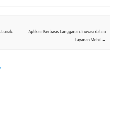
for
bel
ads
ajr
ann
kli
 Lunak:
Aplikasi Berbasis Langganan: Inovasi dalam
kyl
lin
Layanan Mobil
→
lip
lis
mol
ob
ont
n
par
rei
Pai
for
bel
ads