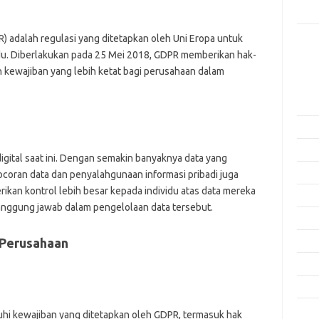
Rama
) adalah regulasi yang ditetapkan oleh Uni Eropa untuk
Kome
vidu. Diberlakukan pada 25 Mei 2018, GDPR memberikan hak-
Tidak
 kewajiban yang lebih ketat bagi perusahaan dalam
Arsi
Agus
a
Juli 
Juni 
digital saat ini. Dengan semakin banyaknya data yang
Mei 
ocoran data dan penyalahgunaan informasi pribadi juga
kan kontrol lebih besar kepada individu atas data mereka
April
nggung jawab dalam pengelolaan data tersebut.
Mare
 Perusahaan
Febru
Janua
Dese
Nove
i kewajiban yang ditetapkan oleh GDPR, termasuk hak