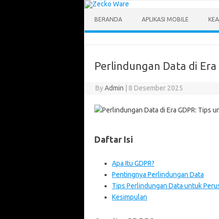
Skip
to
content
BERANDA
APLIKASI MOBILE
KEA
Perlindungan Data di Er
By
Admin
|
8 Desember 2025
Daftar Isi
Apa Itu GDPR?
Pentingnya Perlindungan Data
Tips Perlindungan Data untuk Per
Kesimpulan