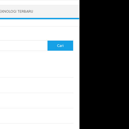
EKNOLOGI TERBARU
Cari
pos Terbaru
tukan ROI dari Investasi Perangkat Lunak
angun Website Kesehatan: Tips dan
imbangan
apa Riset Keamanan Siber Harus
hatikan?
apa Aplikasi Mobil Penting untuk Keamanan
di di Jalan?
 Listrik: Masa Depan Transportasi yang