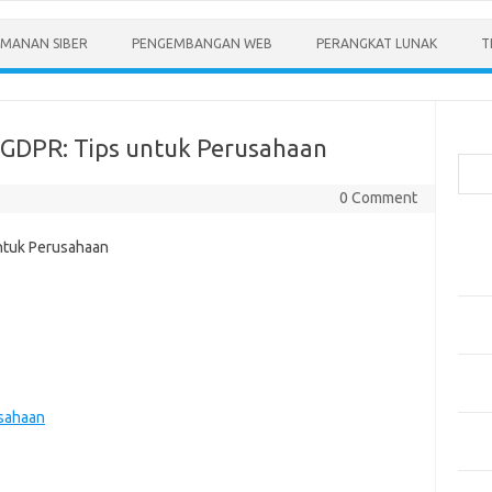
MANAN SIBER
PENGEMBANGAN WEB
PERANGKAT LUNAK
T
Cari
a GDPR: Tips untuk Perusahaan
0 Comment
Pos-
Menen
Anda
Memb
Pert
Meng
Diper
usahaan
Meng
Priba
Mobil