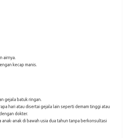
ajr
ann
kli
kyl
lin
lip
lis
mol
ob
ont
n airnya.
par
dengan kecap manis.
rei
 gejala batuk ringan.
rapa hari atau disertai gejala lain seperti demam tinggi atau
 dengan dokter.
 anak-anak di bawah usia dua tahun tanpa berkonsultasi