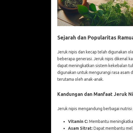
Sejarah dan Popularitas Ramu
Jeruk nipis dan kecap telah digunakan o
beberapa generasi. Jeruk nipis dikenal k
dapat meningkatkan sistem kekebalan tub
digunakan untuk mengurangi rasa asam da
terutama oleh anak-anak.
Kandungan dan Manfaat Jeruk Ni
Jeruk nipis mengandung berbagai nutrisi p
Vitamin C:
Membantu meningkatkan
Asam Sitrat:
Dapat membantu melar