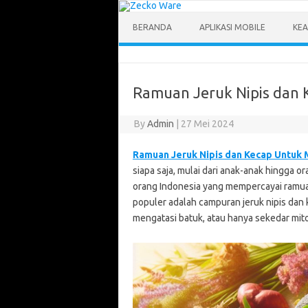
Skip
to
content
BERANDA
APLIKASI MOBILE
KEA
Ramuan Jeruk Nipis dan K
By
Admin
|
27 Mei 2024
Ramuan Jeruk Nipis dan Kecap Untuk
siapa saja, mulai dari anak-anak hingga 
orang Indonesia yang mempercayai ramuan 
populer adalah campuran jeruk nipis dan
mengatasi batuk, atau hanya sekedar mitos