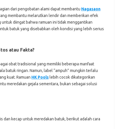
for
bel
bagian dari pengobatan alami dapat membantu
Nagasaon
ads
a yang membantu melarutkan lendir dan memberikan efek
ajr
untuk diingat bahwa ramuan ini tidak menggantikan
ann
kli
ntuk batuk yang disebabkan oleh kondisi yang lebih serius
kyl
lin
lip
tos atau Fakta?
lis
mol
ob
agai obat tradisional yang memiliki beberapa manfaat
ont
ala batuk ringan. Namun, label “ampuh” mungkin terlalu
par
yang kuat. Ramuan
HK Pools
lebih cocok dikategorikan
rei
tu meredakan gejala sementara, bukan sebagai solusi
Pai
for
pis dan kecap untuk meredakan batuk, berikut adalah cara
bel
ads