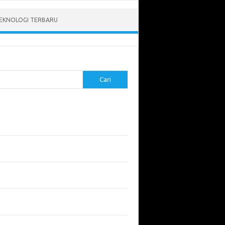
EKNOLOGI TERBARU
Cari
pos Terbaru
tukan ROI dari Investasi Perangkat Lunak
angun Website Kesehatan: Tips dan
imbangan
apa Riset Keamanan Siber Harus
hatikan?
apa Aplikasi Mobil Penting untuk Keamanan
di di Jalan?
 Listrik: Masa Depan Transportasi yang