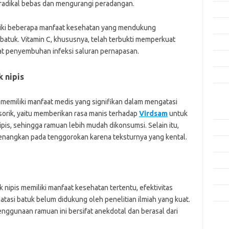
dikal bebas dan mengurangi peradangan.
Agus
Juli 
liki beberapa manfaat kesehatan yang mendukung
atuk. Vitamin C, khususnya, telah terbukti memperkuat
Juni 
t penyembuhan infeksi saluran pernapasan.
Mei 
April
 nipis
Kate
 memiliki manfaat medis yang signifikan dalam mengatasi
Aplik
sorik, yaitu memberikan rasa manis terhadap
Virdsam
untuk
ipis, sehingga ramuan lebih mudah dikonsumsi. Selain itu,
Artik
enangkan pada tenggorokan karena teksturnya yang kental.
Keam
Peng
Pera
 nipis memiliki manfaat kesehatan tertentu, efektivitas
Tekn
tasi batuk belum didukung oleh penelitian ilmiah yang kuat.
ggunaan ramuan ini bersifat anekdotal dan berasal dari