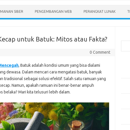
MANAN SIBER
PENGEMBANGAN WEB
PERANGKAT LUNAK
T
Cari
ecap untuk Batuk: Mitos atau Fakta?
0 Comment
Pos-
 Mencegah
, Batuk adalah kondisi umum yang bisa dialami
Menen
orang dewasa. Dalam mencari cara mengatasi batuk, banyak
Anda
tradisional sebagai solusi efektif. Salah satu ramuan yang
Memb
 kecap. Namun, apakah ramuan ini benar-benar ampuh
Pert
 belaka? Mari kita telusuri lebih dalam.
Meng
Diper
Meng
Priba
Mobil