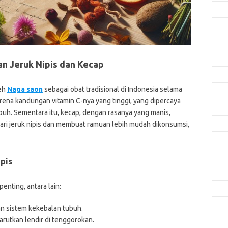
Okto
Sept
Agus
Juli 
an Jeruk Nipis dan Kecap
Juni 
leh
Naga saon
sebagai obat tradisional di Indonesia selama
Mei 
arena kandungan vitamin C-nya yang tinggi, yang dipercaya
April
uh. Sementara itu, kecap, dengan rasanya yang manis,
Mare
ri jeruk nipis dan membuat ramuan lebih mudah dikonsumsi,
Febru
Janua
pis
Dese
enting, antara lain:
Nove
Okto
 sistem kekebalan tubuh.
utkan lendir di tenggorokan.
Sept