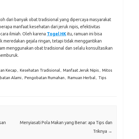
oh dari banyak obat tradisional yang dipercaya masyarakat
rapa manfaat kesehatan dari jeruk nipis, efektivitas
cara ilmiah. Oleh karena
Togel HK
itu, ramuan ini bisa
k meredakan gejala ringan, tetapi tidak menggantikan
alam menggunakan obat tradisional dan selalu konsultasikan
 memburuk.
dan Kecap
,
Kesehatan Tradisional
,
Manfaat Jeruk Nipis
,
Mitos
batan Alami
,
Pengobatan Rumahan
,
Ramuan Herbal
,
Tips
san
Menyiasati Pola Makan yang Benar: apa Tips dan
Triknya
→