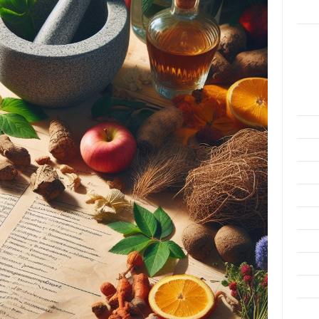
Rama
Kome
Tidak
Arsi
Agus
Juli 
Juni 
Mei 
April
Mare
Febru
Janua
Dese
Nove