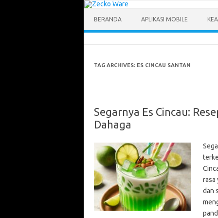
Skip
to
content
BERANDA
APLIKASI MOBILE
KEA
TAG ARCHIVES:
ES CINCAU SANTAN
Segarnya Es Cincau: Re
Dahaga
Sega
terk
Cinca
rasa
dan 
meng
pand