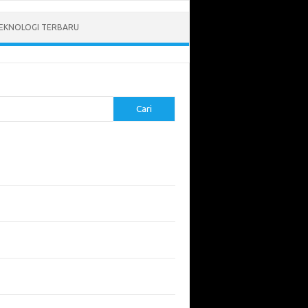
EKNOLOGI TERBARU
Cari
pos Terbaru
tukan ROI dari Investasi Perangkat Lunak
angun Website Kesehatan: Tips dan
imbangan
apa Riset Keamanan Siber Harus
hatikan?
apa Aplikasi Mobil Penting untuk Keamanan
di di Jalan?
 Listrik: Masa Depan Transportasi yang