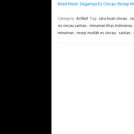
Read More: Segarnya Es Cincau: Resep 
Category:
Artikel
Tag:
cara buat cincau
,
ca
es cincau santan
,
minuman khas Indonesia
minuman
,
resep mudah es cincau
,
santan
,