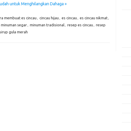
Mudah untuk Menghilangkan Dahaga »
Rama
ra membuat es cincau
,
cincau hijau
,
es cincau
,
es cincau nikmat
,
Kome
Tidak
,
minuman segar
,
minuman tradisional
,
resep es cincau
,
resep
sirup gula merah
Arsi
Agus
Juli 
Juni 
Mei 
April
Mare
Febru
Janua
Dese
Nove