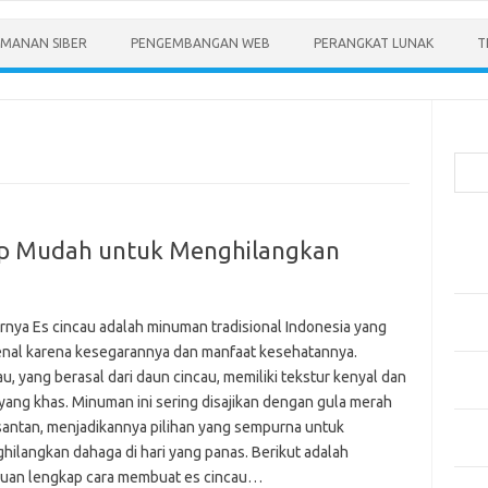
MANAN SIBER
PENGEMBANGAN WEB
PERANGKAT LUNAK
T
Cari
Pos-
sep Mudah untuk Menghilangkan
Menen
Anda
Memb
rnya Es cincau adalah minuman tradisional Indonesia yang
Pert
enal karena kesegarannya dan manfaat kesehatannya.
Meng
u, yang berasal dari daun cincau, memiliki tekstur kenyal dan
Diper
 yang khas. Minuman ini sering disajikan dengan gula merah
santan, menjadikannya pilihan yang sempurna untuk
Meng
Priba
hilangkan dahaga di hari yang panas. Berikut adalah
uan lengkap cara membuat es cincau…
Mobil