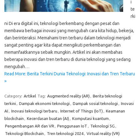
i
te
rki
ni Di era digital ini, teknologi berkembang dengan pesat dan
membawa berbagai inovasi yang mengubah cara kita hidup, bekerja,
dan berinteraksi. Memahami tren terbaru dalam teknologi menjadi
sangat penting agar kita dapat mengikuti perkembangan dan
memanfaatkannya sebaik mungkin. Artikel ini akan membahas
beberapa inovasi dan tren terbaru di dunia teknologi yang sedang
mengubah…
Read More: Berita Terkini Dunia Teknologi: Inovasi dan Tren Terbaru
»
Category:
Artikel
Tag:
Augmented reality (AR)
,
Berita teknologi
terkini
,
Dampak ekonomi teknologi
,
Dampak sosial teknologi
,
Inovasi
AI
,
Inovasi teknologi terbaru
,
Internet of Things (IoT)
,
Keamanan
blockchain
,
Kecerdasan buatan (AI)
,
Komputasi kuantum
,
Pengembangan AR dan VR
,
Penggunaan IoT
,
Teknologi 5G
,
Teknologi Blockchain
,
Tren teknologi 2024
,
Virtual reality (VR)