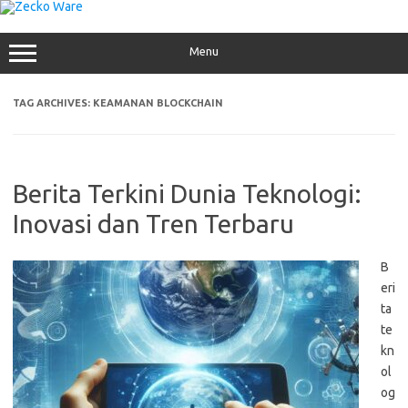
Skip
to
content
Menu
TAG ARCHIVES:
KEAMANAN BLOCKCHAIN
Berita Terkini Dunia Teknologi:
Inovasi dan Tren Terbaru
B
eri
ta
te
kn
ol
og