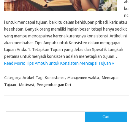
ah
ku
nc
i untuk mencapai tujuan, baik itu dalam kehidupan pribadi, karir, atau
kesehatan. Banyak orang memiliki impian besar, tetapi hanya sedikit
yang mampu mencapainya karena kurangnya konsistensi. Artikel ini
akan membahas Tips Ampuh untuk Konsisten dalam menggapai
tujuan Anda. 1. Tetapkan Tujuan yang Jelas dan Spesifik Langkah
pertama untuk menjadi konsisten adalah menetapkan tujuan…
Read More: Tips Ampuh untuk Konsisten Mencapai Tujuan »
Category:
Artikel
Tag:
Konsistensi
,
Manajemen waktu
,
Mencapai
Tujuan
,
Motivasi
,
Pengembangan Diri
Cari
Cari
Pos-pos Terbaru