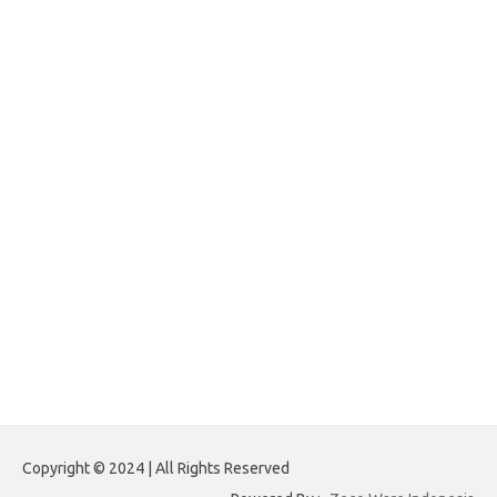
Paito Warna Hongkong
forexnews.my.id
belajargsaseo.my.id
adsdiaspora.com
ajreinke.com
annacbrady.com
klikhammerofthor.com
kyleadamblair.com
lindsaymking.com
lipimagazine.com
lisandrarcarmichael.com
mollyjuneroquet.com
obatpenggugurampuh.com
ontologyschmology.com
pargirlmothers.com
reinventingthebible.com
Copyright © 2024 | All Rights Reserved