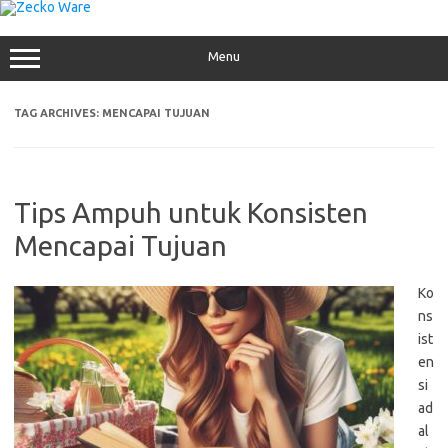
Skip
to
content
Menu
TAG ARCHIVES:
MENCAPAI TUJUAN
Tips Ampuh untuk Konsisten
Mencapai Tujuan
Ko
ns
ist
en
si
ad
al