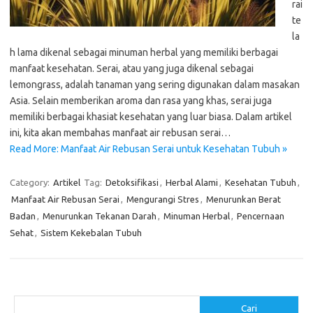
rai
te
la
h lama dikenal sebagai minuman herbal yang memiliki berbagai
manfaat kesehatan. Serai, atau yang juga dikenal sebagai
lemongrass, adalah tanaman yang sering digunakan dalam masakan
Asia. Selain memberikan aroma dan rasa yang khas, serai juga
memiliki berbagai khasiat kesehatan yang luar biasa. Dalam artikel
ini, kita akan membahas manfaat air rebusan serai…
Read More: Manfaat Air Rebusan Serai untuk Kesehatan Tubuh »
Category:
Artikel
Tag:
Detoksifikasi
,
Herbal Alami
,
Kesehatan Tubuh
,
Manfaat Air Rebusan Serai
,
Mengurangi Stres
,
Menurunkan Berat
Badan
,
Menurunkan Tekanan Darah
,
Minuman Herbal
,
Pencernaan
Sehat
,
Sistem Kekebalan Tubuh
Cari
Cari