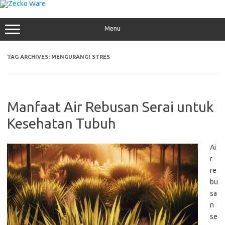
Skip
to
content
Menu
TAG ARCHIVES:
MENGURANGI STRES
Manfaat Air Rebusan Serai untuk
Kesehatan Tubuh
Ai
r
re
bu
sa
n
se