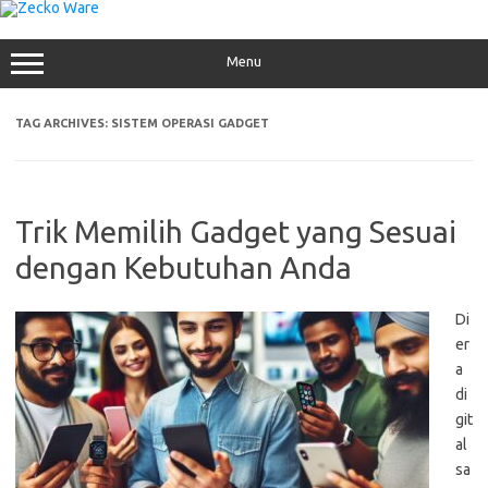
Skip
to
content
Menu
TAG ARCHIVES:
SISTEM OPERASI GADGET
Trik Memilih Gadget yang Sesuai
dengan Kebutuhan Anda
Di
er
a
di
git
al
sa