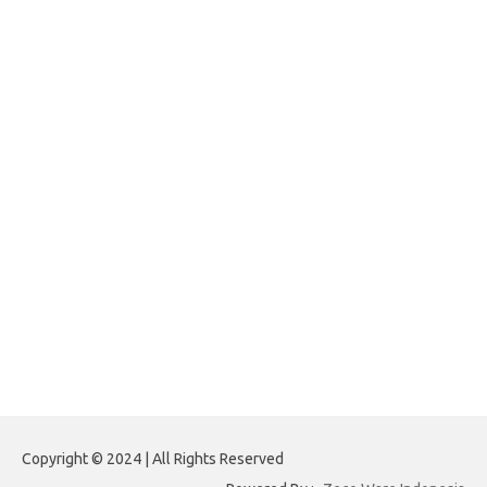
Paito Warna Hongkong
forexnews.my.id
belajargsaseo.my.id
adsdiaspora.com
ajreinke.com
annacbrady.com
klikhammerofthor.com
kyleadamblair.com
lindsaymking.com
lipimagazine.com
lisandrarcarmichael.com
mollyjuneroquet.com
obatpenggugurampuh.com
ontologyschmology.com
pargirlmothers.com
reinventingthebible.com
Copyright © 2024 | All Rights Reserved