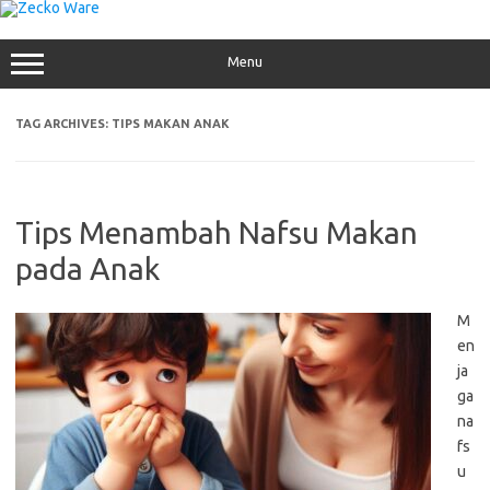
Skip
to
content
Menu
TAG ARCHIVES:
TIPS MAKAN ANAK
Tips Menambah Nafsu Makan
pada Anak
M
en
ja
ga
na
fs
u