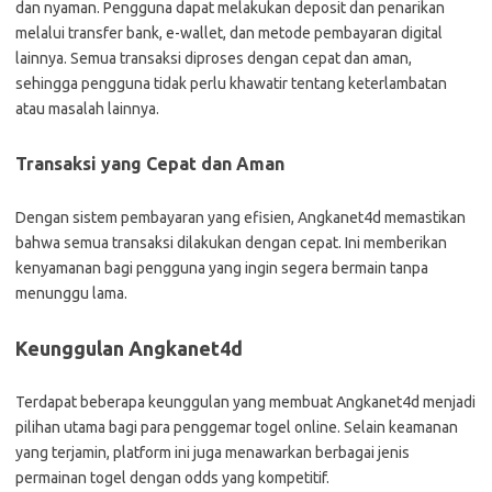
dan nyaman. Pengguna dapat melakukan deposit dan penarikan
melalui transfer bank, e-wallet, dan metode pembayaran digital
lainnya. Semua transaksi diproses dengan cepat dan aman,
sehingga pengguna tidak perlu khawatir tentang keterlambatan
atau masalah lainnya.
Transaksi yang Cepat dan Aman
Dengan sistem pembayaran yang efisien, Angkanet4d memastikan
bahwa semua transaksi dilakukan dengan cepat. Ini memberikan
kenyamanan bagi pengguna yang ingin segera bermain tanpa
menunggu lama.
Keunggulan Angkanet4d
Terdapat beberapa keunggulan yang membuat Angkanet4d menjadi
pilihan utama bagi para penggemar togel online. Selain keamanan
yang terjamin, platform ini juga menawarkan berbagai jenis
permainan togel dengan odds yang kompetitif.