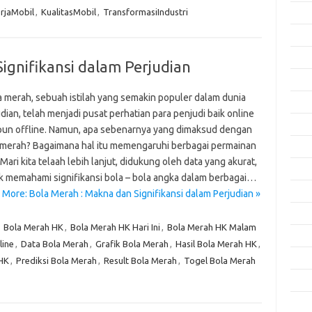
erjaMobil
,
KualitasMobil
,
TransformasiIndustri
Okto
Sept
Agus
ignifikansi dalam Perjudian
Juli 
 merah, sebuah istilah yang semakin populer dalam dunia
Juni 
dian, telah menjadi pusat perhatian para penjudi baik online
Mei 
un offline. Namun, apa sebenarnya yang dimaksud dengan
 merah? Bagaimana hal itu memengaruhi berbagai permainan
April
 Mari kita telaah lebih lanjut, didukung oleh data yang akurat,
Mare
k memahami signifikansi bola – bola angka dalam berbagai…
Febru
 More: Bola Merah : Makna dan Signifikansi dalam Perjudian »
Janua
,
Bola Merah HK
,
Bola Merah HK Hari Ini
,
Bola Merah HK Malam
Dese
line
,
Data Bola Merah
,
Grafik Bola Merah
,
Hasil Bola Merah HK
,
Nove
HK
,
Prediksi Bola Merah
,
Result Bola Merah
,
Togel Bola Merah
Okto
Sept