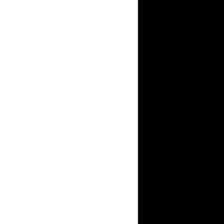
einke.com
acbrady.com
khammerofthor.com
eadamblair.com
dsaymking.com
imagazine.com
andrarcarmichael.com
lyjuneroquet.com
atpenggugurampuh.com
ologyschmology.com
girlmothers.com
nventingthebible.com