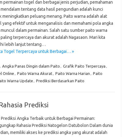
for
m permainan togel dan berbagai jenis perjudian, pemahaman
bel
 mendalam tentang data hasil pengundian adalah kunci
ads
k meningkatkan peluang menang. Paito warna adalah alat
ajr
al yang efektif untuk menganalisis dan memahami pola angka
ann
kli
 muncul dalam permainan. Salah satu sumber paito warna
kyl
 paling terpercaya dan akurat adalah Nagasaon. Mari kita
lin
ahi lebih lanjut tentang…
lip
ata Togel Terpercaya untuk Berbagai… »
lis
mol
ob
,
Angka Panas Dingin dalam Paito
,
Grafik Paito Terpercaya
,
ont
l Online
,
Paito Warna Akurat
,
Paito Warna Harian
,
Paito
par
aito Warna Update
,
Prediksi Berdasarkan Paito
rei
Pai
ahasia Prediksi
s Prediksi Angka Terbaik untuk Berbagai Permainan:
for
ungkap Rahasia Prediksi Natogelon Datubolon Dalam dunia
bel
dian, memiliki akses ke prediksi angka yang akurat adalah
ads