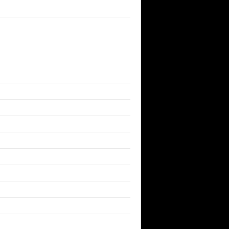
h Lingkungan
ntar Terbaru
 ada komentar untuk ditampilkan.
p
tus 2026
2026
2026
2026
 2026
t 2026
ari 2026
ri 2026
mber 2025
mber 2025