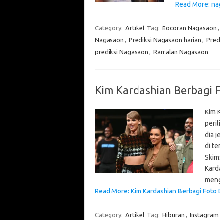
Read More: nag
Category:
Artikel
Tag:
Bocoran Nagasaon
Nagasaon
,
Prediksi Nagasaon harian
,
Pred
prediksi Nagasaon
,
Ramalan Nagasaon
Kim Kardashian Berbagi 
Kim 
peri
dia 
di te
Skim
Kard
meng
Read More: Kim Kardashian Berbagi Foto 
Category:
Artikel
Tag:
Hiburan
,
Instagram