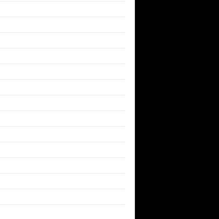
ber 2025
ember 2025
tus 2025
2025
2025
2025
 2025
t 2025
ari 2025
ri 2025
mber 2024
mber 2024
ber 2024
ember 2024