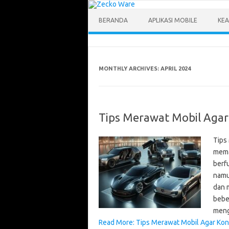
Skip
to
content
BERANDA
APLIKASI MOBILE
KEA
MONTHLY ARCHIVES:
APRIL 2024
Tips Merawat Mobil Agar
Tips
mema
berf
namu
dan 
bebe
meng
Read More: Tips Merawat Mobil Agar Kond