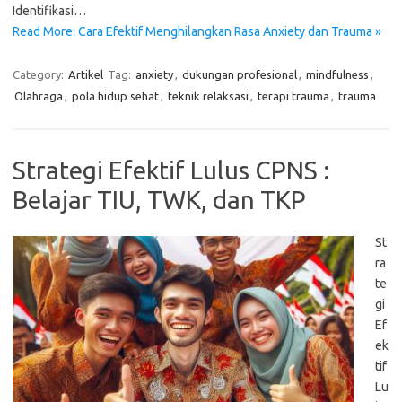
Identifikasi…
Read More: Cara Efektif Menghilangkan Rasa Anxiety dan Trauma »
Category:
Artikel
Tag:
anxiety
,
dukungan profesional
,
mindfulness
,
Olahraga
,
pola hidup sehat
,
teknik relaksasi
,
terapi trauma
,
trauma
Strategi Efektif Lulus CPNS :
Belajar TIU, TWK, dan TKP
St
ra
te
gi
Ef
ek
tif
Lu