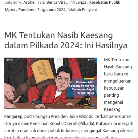
Category:
Artikel
Tag:
Berita Viral
,
Influenza
,
Kesehatan Publik
,
Mpox
,
Pandemi
,
Singapura 2024
,
Wabah Penyakit
MK Tentukan Nasib Kaesang
dalam Pilkada 2024: Ini Hasilnya
MK Tentukan
Nasib Kaesang
baru-baru ini
mengeluarkan
keputusan
penting
mengenai
Kaesang
Pangarep, putra bungsu Presiden Joko Widodo, terkait pencalonan
dirinya dalam Pemilihan Kepala Daerah (Pilkada). Putusan ini menjadi
sorotan utama di dunia politik Indonesia, mengingat Kaesang dikenal
luas bukan hanya sebagai anak presiden tetapi juga sebagai