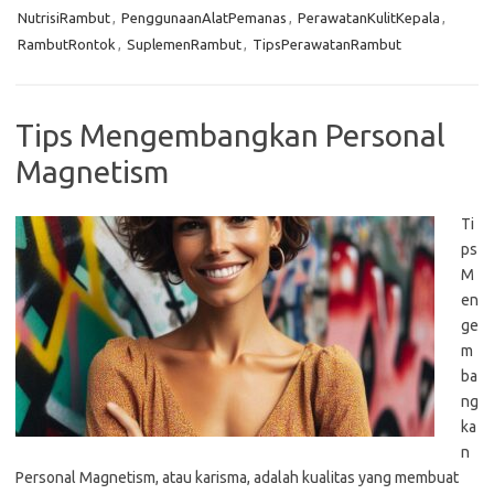
NutrisiRambut
,
PenggunaanAlatPemanas
,
PerawatanKulitKepala
,
RambutRontok
,
SuplemenRambut
,
TipsPerawatanRambut
Tips Mengembangkan Personal
Magnetism
Ti
ps
M
en
ge
m
ba
ng
ka
n
Personal Magnetism, atau karisma, adalah kualitas yang membuat