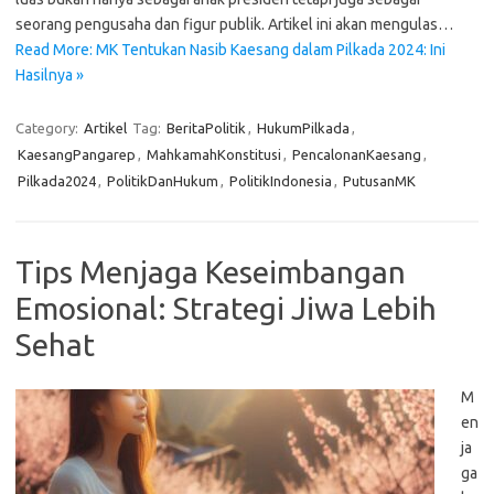
seorang pengusaha dan figur publik. Artikel ini akan mengulas…
Read More: MK Tentukan Nasib Kaesang dalam Pilkada 2024: Ini
Hasilnya »
Category:
Artikel
Tag:
BeritaPolitik
,
HukumPilkada
,
KaesangPangarep
,
MahkamahKonstitusi
,
PencalonanKaesang
,
Pilkada2024
,
PolitikDanHukum
,
PolitikIndonesia
,
PutusanMK
Tips Menjaga Keseimbangan
Emosional: Strategi Jiwa Lebih
Sehat
M
en
ja
ga