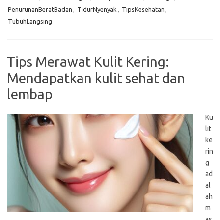
PenurunanBeratBadan
,
TidurNyenyak
,
TipsKesehatan
,
TubuhLangsing
Tips Merawat Kulit Kering:
Mendapatkan kulit sehat dan
lembap
Ku
lit
ke
rin
g
ad
al
ah
m
as