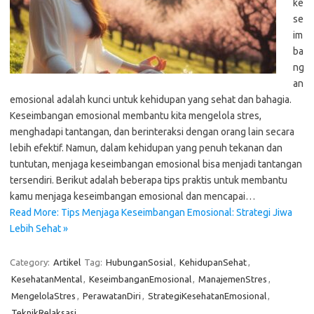
ke
se
im
ba
ng
an
emosional adalah kunci untuk kehidupan yang sehat dan bahagia.
Keseimbangan emosional membantu kita mengelola stres,
menghadapi tantangan, dan berinteraksi dengan orang lain secara
lebih efektif. Namun, dalam kehidupan yang penuh tekanan dan
tuntutan, menjaga keseimbangan emosional bisa menjadi tantangan
tersendiri. Berikut adalah beberapa tips praktis untuk membantu
kamu menjaga keseimbangan emosional dan mencapai…
Read More: Tips Menjaga Keseimbangan Emosional: Strategi Jiwa
Lebih Sehat »
Category:
Artikel
Tag:
HubunganSosial
,
KehidupanSehat
,
KesehatanMental
,
KeseimbanganEmosional
,
ManajemenStres
,
MengelolaStres
,
PerawatanDiri
,
StrategiKesehatanEmosional
,
TeknikRelaksasi