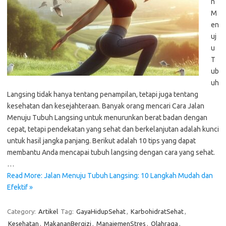
n
M
en
uj
u
T
ub
uh
Langsing tidak hanya tentang penampilan, tetapi juga tentang
kesehatan dan kesejahteraan. Banyak orang mencari Cara Jalan
Menuju Tubuh Langsing untuk menurunkan berat badan dengan
cepat, tetapi pendekatan yang sehat dan berkelanjutan adalah kunci
untuk hasil jangka panjang. Berikut adalah 10 tips yang dapat
membantu Anda mencapai tubuh langsing dengan cara yang sehat.
…
Read More: Jalan Menuju Tubuh Langsing: 10 Langkah Mudah dan
Efektif »
Category:
Artikel
Tag:
GayaHidupSehat
,
KarbohidratSehat
,
Kesehatan
,
MakananBergizi
,
ManajemenStres
,
Olahraga
,