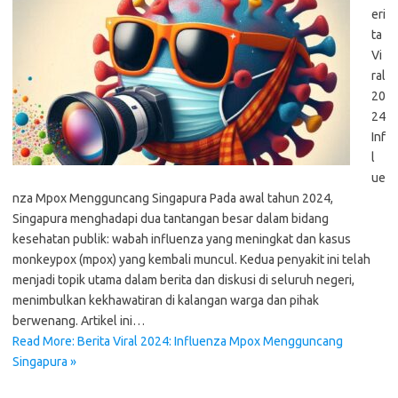
eri
ta
Vi
ral
20
24
Inf
l
ue
nza Mpox Mengguncang Singapura Pada awal tahun 2024,
Singapura menghadapi dua tantangan besar dalam bidang
kesehatan publik: wabah influenza yang meningkat dan kasus
monkeypox (mpox) yang kembali muncul. Kedua penyakit ini telah
menjadi topik utama dalam berita dan diskusi di seluruh negeri,
menimbulkan kekhawatiran di kalangan warga dan pihak
berwenang. Artikel ini…
Read More: Berita Viral 2024: Influenza Mpox Mengguncang
Singapura »