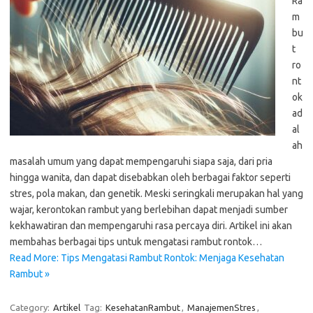
Ra
m
bu
t
ro
nt
ok
ad
al
ah
masalah umum yang dapat mempengaruhi siapa saja, dari pria
hingga wanita, dan dapat disebabkan oleh berbagai faktor seperti
stres, pola makan, dan genetik. Meski seringkali merupakan hal yang
wajar, kerontokan rambut yang berlebihan dapat menjadi sumber
kekhawatiran dan mempengaruhi rasa percaya diri. Artikel ini akan
membahas berbagai tips untuk mengatasi rambut rontok…
Read More: Tips Mengatasi Rambut Rontok: Menjaga Kesehatan
Rambut »
Category:
Artikel
Tag:
KesehatanRambut
,
ManajemenStres
,