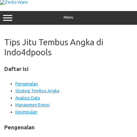
Skip
to
content
Menu
Tips Jitu Tembus Angka di
Indo4dpools
Daftar Isi
Pengenalan
Strategi Tembus Angka
Analisis Data
Manajemen Emosi
Kesimpulan
Pengenalan