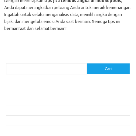
Dengan menerapkan
tips jitu tembus angka di Indo4dpools
,
Anda dapat meningkatkan peluang Anda untuk meraih kemenangan.
Ingatlah untuk selalu menganalisis data, memilih angka dengan
bijak, dan mengelola emosi Anda saat bermain. Semoga tips ini
bermanfaat dan selamat bermain!
Cari
Cari
Pos-pos Terbaru
Menentukan ROI dari Investasi Perangkat Lunak Anda
Membangun Website Kesehatan: Tips dan Pertimbangan
Mengapa Riset Keamanan Siber Harus Diperhatikan?
Mengapa Aplikasi Mobil Penting untuk Keamanan Pribadi di Jalan?
Mobil Listrik: Masa Depan Transportasi yang Ramah Lingkungan