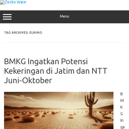
Skip
to
content
Menu
TAG ARCHIVES:
ELNINO
BMKG Ingatkan Potensi
Kekeringan di Jatim dan NTT
Juni-Oktober
B
M
K
G
In
ga