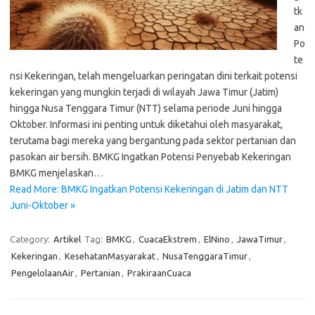
tk
an
Po
te
nsi Kekeringan, telah mengeluarkan peringatan dini terkait potensi
kekeringan yang mungkin terjadi di wilayah Jawa Timur (Jatim)
hingga Nusa Tenggara Timur (NTT) selama periode Juni hingga
Oktober. Informasi ini penting untuk diketahui oleh masyarakat,
terutama bagi mereka yang bergantung pada sektor pertanian dan
pasokan air bersih. BMKG Ingatkan Potensi Penyebab Kekeringan
BMKG menjelaskan…
Read More: BMKG Ingatkan Potensi Kekeringan di Jatim dan NTT
Juni-Oktober »
Category:
Artikel
Tag:
BMKG
,
CuacaEkstrem
,
ElNino
,
JawaTimur
,
Kekeringan
,
KesehatanMasyarakat
,
NusaTenggaraTimur
,
PengelolaanAir
,
Pertanian
,
PrakiraanCuaca