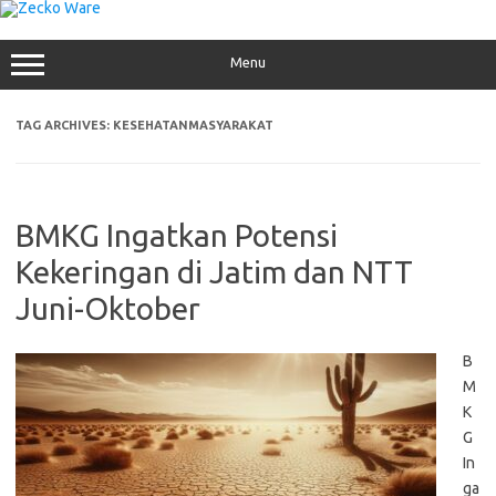
Skip
to
content
Menu
TAG ARCHIVES:
KESEHATANMASYARAKAT
BMKG Ingatkan Potensi
Kekeringan di Jatim dan NTT
Juni-Oktober
B
M
K
G
In
ga