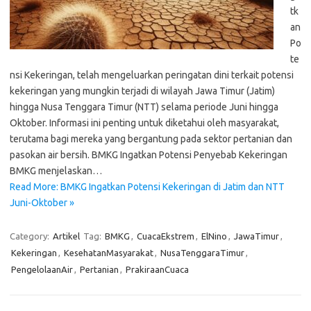
tk
an
Po
te
nsi Kekeringan, telah mengeluarkan peringatan dini terkait potensi
kekeringan yang mungkin terjadi di wilayah Jawa Timur (Jatim)
hingga Nusa Tenggara Timur (NTT) selama periode Juni hingga
Oktober. Informasi ini penting untuk diketahui oleh masyarakat,
terutama bagi mereka yang bergantung pada sektor pertanian dan
pasokan air bersih. BMKG Ingatkan Potensi Penyebab Kekeringan
BMKG menjelaskan…
Read More: BMKG Ingatkan Potensi Kekeringan di Jatim dan NTT
Juni-Oktober »
Category:
Artikel
Tag:
BMKG
,
CuacaEkstrem
,
ElNino
,
JawaTimur
,
Kekeringan
,
KesehatanMasyarakat
,
NusaTenggaraTimur
,
PengelolaanAir
,
Pertanian
,
PrakiraanCuaca