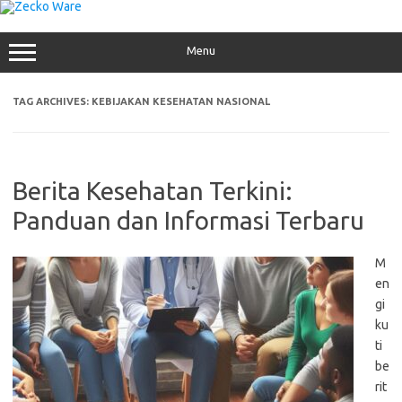
Skip
to
content
Menu
TAG ARCHIVES:
KEBIJAKAN KESEHATAN NASIONAL
Berita Kesehatan Terkini:
Panduan dan Informasi Terbaru
M
en
gi
ku
ti
be
rit