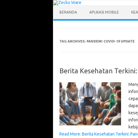
Skip
to
content
BERANDA
APLIKASI MOBILE
KEA
TAG ARCHIVES:
PANDEMI COVID-19 UPDATE
Berita Kesehatan Terkini
Meng
info
cepa
dapa
kese
infor
kebi
Read More: Berita Kesehatan Terkini: Pan