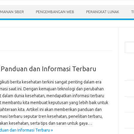
MANAN SIBER
PENGEMBANGAN WEB
PERANGKAT LUNAK
T
Cari
Pos-
: Panduan dan Informasi Terbaru
Menen
Anda
ikuti berita kesehatan terkini sangat penting dalam era
Memb
rmasi saat ini. Dengan kemajuan teknologi dan perubahan
Pert
t dalam dunia kesehatan, mendapatkan informasi terbaru
Meng
t membantu kita membuat keputusan yang lebih baik untuk
Diper
jahteraan kita. Artikel ini akan memberikan panduan dan
masi terbaru seputar tren kesehatan, penelitian terbaru,
Meng
jakan kesehatan, serta tips dan saran untuk gaya…
Priba
duan dan Informasi Terbaru »
Mobil