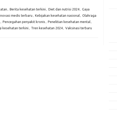
Rama
hatan
,
Berita kesehatan terkini
,
Diet dan nutrisi 2024
,
Gaya
Inovasi medis terbaru
,
Kebijakan kesehatan nasional
,
Olahraga
Kome
Tidak
,
Pencegahan penyakit kronis
,
Penelitian kesehatan mental
,
i kesehatan terkini
,
Tren kesehatan 2024
,
Vaksinasi terbaru
Arsi
Agus
Juli 
Juni 
Mei 
April
Mare
Febru
Janua
Dese
Nove