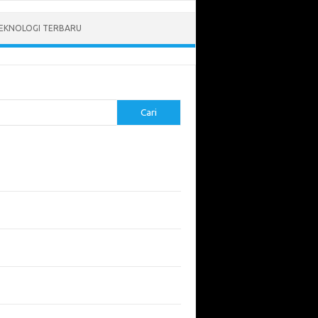
EKNOLOGI TERBARU
Cari
pos Terbaru
tukan ROI dari Investasi Perangkat Lunak
angun Website Kesehatan: Tips dan
imbangan
apa Riset Keamanan Siber Harus
hatikan?
apa Aplikasi Mobil Penting untuk Keamanan
di di Jalan?
 Listrik: Masa Depan Transportasi yang