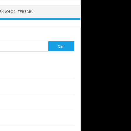
EKNOLOGI TERBARU
Cari
pos Terbaru
tukan ROI dari Investasi Perangkat Lunak
angun Website Kesehatan: Tips dan
imbangan
apa Riset Keamanan Siber Harus
hatikan?
apa Aplikasi Mobil Penting untuk Keamanan
di di Jalan?
 Listrik: Masa Depan Transportasi yang