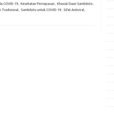
la COVID-19
,
Kesehatan Pernapasan
,
Khasiat Daun Sambiloto
,
Okto
 Tradisional
,
Sambiloto untuk COVID-19
,
Sifat Antiviral
,
Sept
Agus
Juli 
Juni 
Mei 
April
Mare
Febru
Janua
Dese
Nove
Okto
Sept