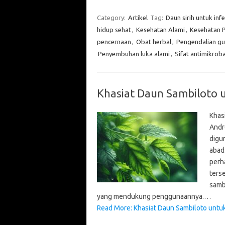
Category:
Artikel
Tag:
Daun sirih untuk infe
hidup sehat
,
Kesehatan Alami
,
Kesehatan 
pencernaan
,
Obat herbal
,
Pengendalian gu
Penyembuhan luka alami
,
Sifat antimikroba
Khasiat Daun Sambiloto 
Khas
Andr
digu
abad
perh
terse
samb
yang mendukung penggunaannya.…
Read More: Khasiat Daun Sambiloto untu