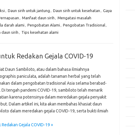
Rama
ksi
,
Daun sirih untuk jantung
,
Daun sirih untuk kesehatan
,
Gaya
Pernapasan
,
Manfaat daun sirih
,
Mengatasi masalah
Kome
Tidak
la darah alami
,
Pengobatan Alami
,
Pengobatan Tradisional
,
 daun sirih
,
Tips kesehatan alami
Arsi
Agus
Juli 
untuk Redakan Gejala COVID-19
Juni 
iat Daun Sambiloto, atau dalam bahasa ilmiahnya
Mei 
ographis paniculata, adalah tanaman herbal yang telah
April
nakan dalam pengobatan tradisional Asia selama berabad-
. Di tengah pandemi COVID-19, sambiloto telah menarik
Mare
atian karena potensinya dalam meredakan gejala penyakit
Febru
but. Dalam artikel ini, kita akan membahas khasiat daun
iloto dalam meredakan gejala COVID-19, serta bukti ilmiah
Janua
Dese
k Redakan Gejala COVID-19 »
Nove