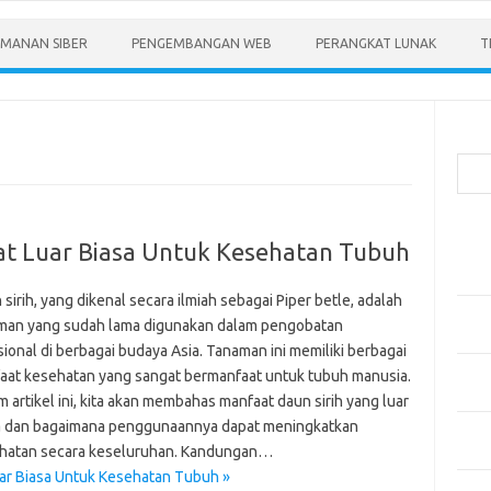
MANAN SIBER
PENGEMBANGAN WEB
PERANGKAT LUNAK
T
Cari
Pos-
at Luar Biasa Untuk Kesehatan Tubuh
Menen
Anda
sirih, yang dikenal secara ilmiah sebagai Piper betle, adalah
Memb
man yang sudah lama digunakan dalam pengobatan
Pert
sional di berbagai budaya Asia. Tanaman ini memiliki berbagai
Meng
aat kesehatan yang sangat bermanfaat untuk tubuh manusia.
Diper
 artikel ini, kita akan membahas manfaat daun sirih yang luar
a dan bagaimana penggunaannya dapat meningkatkan
Meng
hatan secara keseluruhan. Kandungan…
Priba
uar Biasa Untuk Kesehatan Tubuh »
Mobil