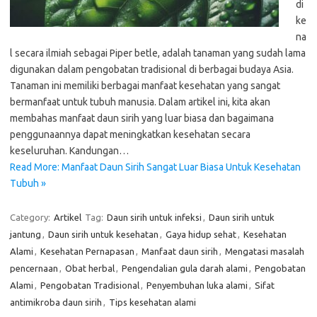
di
ke
na
l secara ilmiah sebagai Piper betle, adalah tanaman yang sudah lama
digunakan dalam pengobatan tradisional di berbagai budaya Asia.
Tanaman ini memiliki berbagai manfaat kesehatan yang sangat
bermanfaat untuk tubuh manusia. Dalam artikel ini, kita akan
membahas manfaat daun sirih yang luar biasa dan bagaimana
penggunaannya dapat meningkatkan kesehatan secara
keseluruhan. Kandungan…
Read More: Manfaat Daun Sirih Sangat Luar Biasa Untuk Kesehatan
Tubuh »
Category:
Artikel
Tag:
Daun sirih untuk infeksi
,
Daun sirih untuk
jantung
,
Daun sirih untuk kesehatan
,
Gaya hidup sehat
,
Kesehatan
Alami
,
Kesehatan Pernapasan
,
Manfaat daun sirih
,
Mengatasi masalah
pencernaan
,
Obat herbal
,
Pengendalian gula darah alami
,
Pengobatan
Alami
,
Pengobatan Tradisional
,
Penyembuhan luka alami
,
Sifat
antimikroba daun sirih
,
Tips kesehatan alami