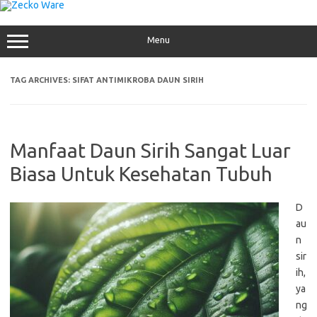
Skip
to
content
Menu
TAG ARCHIVES:
SIFAT ANTIMIKROBA DAUN SIRIH
Manfaat Daun Sirih Sangat Luar
Biasa Untuk Kesehatan Tubuh
D
au
n
sir
ih,
ya
ng