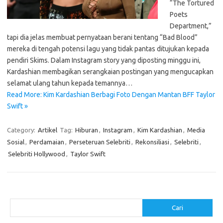
“The Tortured
Poets
Department,”
tapi dia jelas membuat pernyataan berani tentang “Bad Blood”
mereka di tengah potensi lagu yang tidak pantas ditujukan kepada
pendiri Skims. Dalam Instagram story yang diposting minggu ini,
Kardashian membagikan serangkaian postingan yang mengucapkan
selamat ulang tahun kepada temannya…
Read More: Kim Kardashian Berbagi Foto Dengan Mantan BFF Taylor
Swift »
Category:
Artikel
Tag:
Hiburan
,
Instagram
,
Kim Kardashian
,
Media
Sosial
,
Perdamaian
,
Perseteruan Selebriti
,
Rekonsiliasi
,
Selebriti
,
Selebriti Hollywood
,
Taylor Swift
Cari
Cari