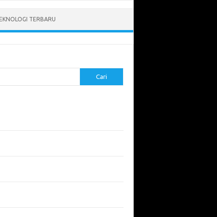
EKNOLOGI TERBARU
Cari
pos Terbaru
tukan ROI dari Investasi Perangkat Lunak
angun Website Kesehatan: Tips dan
imbangan
apa Riset Keamanan Siber Harus
hatikan?
apa Aplikasi Mobil Penting untuk Keamanan
di di Jalan?
 Listrik: Masa Depan Transportasi yang