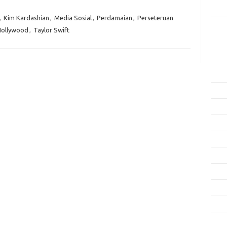
Rama
,
Kim Kardashian
,
Media Sosial
,
Perdamaian
,
Perseteruan
 Hollywood
,
Taylor Swift
Kome
Tidak
Arsi
Agus
Juli 
Juni 
Mei 
April
Mare
Febru
Janua
Dese
Nove