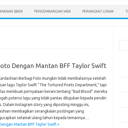
MANAN SIBER
PENGEMBANGAN WEB
PERANGKAT LUNAK
T
Cari
Pos-
Foto Dengan Mantan BFF Taylor Swift
Menen
Anda
Kardashian Berbagi Foto mungkin tidak membalasnya setelah
Memb
lisan lagu Taylor Swift “The Tortured Poets Department,” tapi
Pert
jelas membuat pernyataan berani tentang “Bad Blood” mereka
Meng
ngah potensi lagu yang tidak pantas ditujukan kepada pendiri
Diper
s. Dalam Instagram story yang diposting minggu ini,
ashian membagikan serangkaian postingan yang
Meng
ucapkan selamat ulang tahun kepada temannya…
Priba
Dengan Mantan BFF Taylor Swift »
Mobil