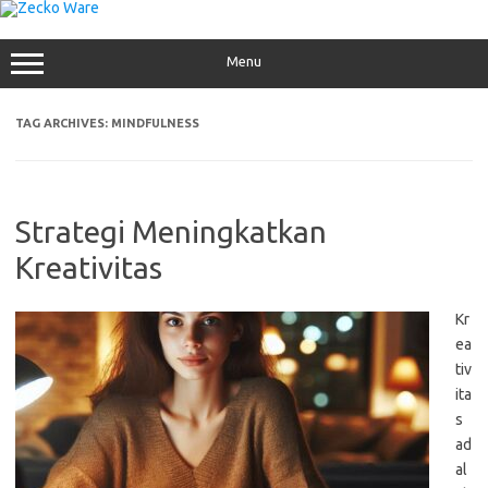
Skip
to
content
Menu
TAG ARCHIVES:
MINDFULNESS
Strategi Meningkatkan
Kreativitas
Kr
ea
tiv
ita
s
ad
al