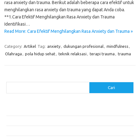
rasa anxiety dan trauma. Berikut adalah beberapa cara efektif untuk
menghilangkan rasa anxiety dan trauma yang dapat Anda coba.
**1.Cara Efektif Menghilangkan Rasa Anxiety dan Trauma
Identifikasi…
Read More: Cara Efektif Menghilangkan Rasa Anxiety dan Trauma »
Category:
Artikel
Tag:
anxiety
,
dukungan profesional
,
mindfulness
,
Olahraga
,
pola hidup sehat
,
teknik relaksasi
,
terapi trauma
,
trauma
Cari
Cari
Pos-pos Terbaru
Menentukan ROI dari Investasi Perangkat Lunak Anda
Membangun Website Kesehatan: Tips dan Pertimbangan
Mengapa Riset Keamanan Siber Harus Diperhatikan?