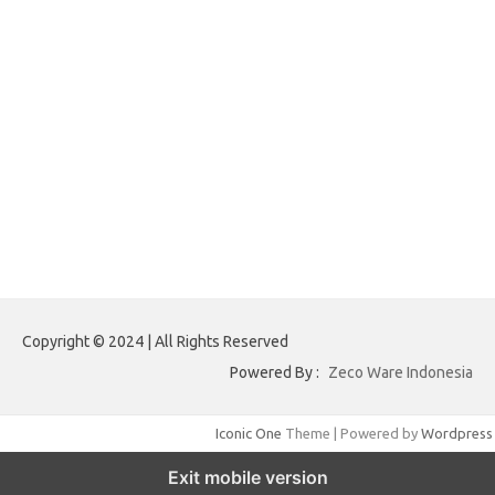
adsdiaspora.com
ajreinke.com
annacbrady.com
klikhammerofthor.com
kyleadamblair.com
lindsaymking.com
lipimagazine.com
lisandrarcarmichael.com
mollyjuneroquet.com
obatpenggugurampuh.com
ontologyschmology.com
pargirlmothers.com
reinventingthebible.com
Copyright © 2024 | All Rights Reserved
Powered By :
Zeco Ware Indonesia
Iconic One
Theme | Powered by
Wordpress
Exit mobile version