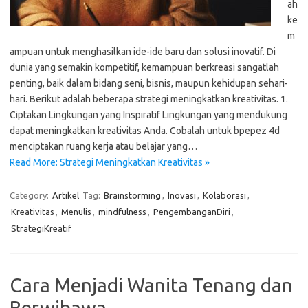
ah
ke
m
ampuan untuk menghasilkan ide-ide baru dan solusi inovatif. Di
dunia yang semakin kompetitif, kemampuan berkreasi sangatlah
penting, baik dalam bidang seni, bisnis, maupun kehidupan sehari-
hari. Berikut adalah beberapa strategi meningkatkan kreativitas. 1.
Ciptakan Lingkungan yang Inspiratif Lingkungan yang mendukung
dapat meningkatkan kreativitas Anda. Cobalah untuk bpepez 4d
menciptakan ruang kerja atau belajar yang…
Read More: Strategi Meningkatkan Kreativitas »
Category:
Artikel
Tag:
Brainstorming
,
Inovasi
,
Kolaborasi
,
Kreativitas
,
Menulis
,
mindfulness
,
PengembanganDiri
,
StrategiKreatif
Cara Menjadi Wanita Tenang dan
Berwibawa