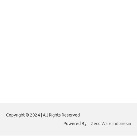
forexnews.my.id
belajargsaseo.my.id
adsdiaspora.com
ajreinke.com
annacbrady.com
klikhammerofthor.com
kyleadamblair.com
lindsaymking.com
lipimagazine.com
lisandrarcarmichael.com
mollyjuneroquet.com
obatpenggugurampuh.com
ontologyschmology.com
pargirlmothers.com
reinventingthebible.com
Copyright © 2024 | All Rights Reserved
Powered By :
Zeco Ware Indonesia