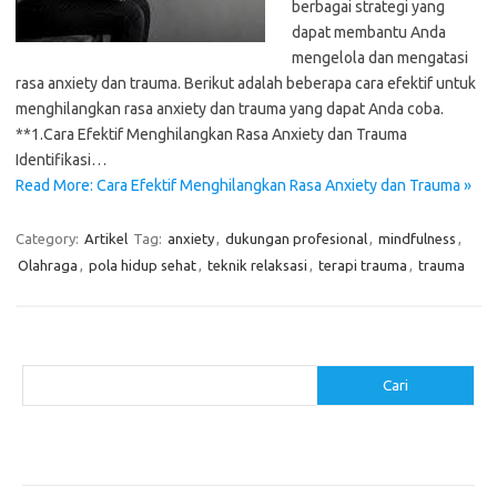
berbagai strategi yang
dapat membantu Anda
mengelola dan mengatasi
rasa anxiety dan trauma. Berikut adalah beberapa cara efektif untuk
menghilangkan rasa anxiety dan trauma yang dapat Anda coba.
**1.Cara Efektif Menghilangkan Rasa Anxiety dan Trauma
Identifikasi…
Read More: Cara Efektif Menghilangkan Rasa Anxiety dan Trauma »
Category:
Artikel
Tag:
anxiety
,
dukungan profesional
,
mindfulness
,
Olahraga
,
pola hidup sehat
,
teknik relaksasi
,
terapi trauma
,
trauma
Cari
Cari
Pos-pos Terbaru
Menentukan ROI dari Investasi Perangkat Lunak Anda