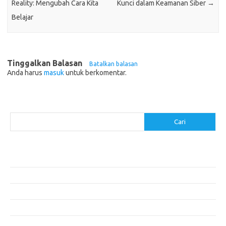
Reality: Mengubah Cara Kita
Kunci dalam Keamanan Siber
→
Belajar
Tinggalkan Balasan
Batalkan balasan
Anda harus
masuk
untuk berkomentar.
Cari
Cari
Pos-pos Terbaru
Menentukan ROI dari Investasi Perangkat Lunak Anda
Membangun Website Kesehatan: Tips dan Pertimbangan
Mengapa Riset Keamanan Siber Harus Diperhatikan?
Mengapa Aplikasi Mobil Penting untuk Keamanan Pribadi di Jalan?
Mobil Listrik: Masa Depan Transportasi yang Ramah Lingkungan