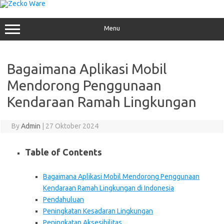
Skip
to
content
Menu
Bagaimana Aplikasi Mobil
Mendorong Penggunaan
Kendaraan Ramah Lingkungan
By
Admin
|
27 Oktober 2024
Table of Contents
Bagaimana Aplikasi Mobil Mendorong Penggunaan
Kendaraan Ramah Lingkungan di Indonesia
Pendahuluan
Peningkatan Kesadaran Lingkungan
Peningkatan Aksesibilitas