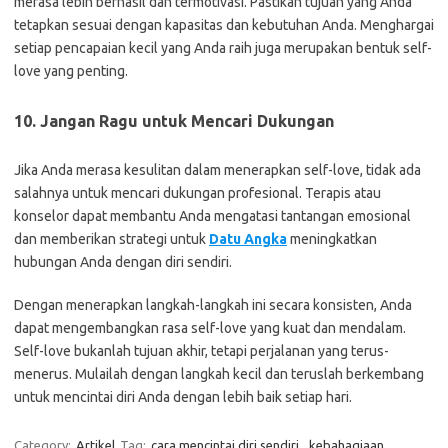
merasa lebih berhasil dan termotivasi. Pastikan tujuan yang Anda
tetapkan sesuai dengan kapasitas dan kebutuhan Anda. Menghargai
setiap pencapaian kecil yang Anda raih juga merupakan bentuk self-
love yang penting.
10.
Jangan Ragu untuk Mencari Dukungan
Jika Anda merasa kesulitan dalam menerapkan self-love, tidak ada
salahnya untuk mencari dukungan profesional. Terapis atau
konselor dapat membantu Anda mengatasi tantangan emosional
dan memberikan strategi untuk
Datu Angka
meningkatkan
hubungan Anda dengan diri sendiri.
Dengan menerapkan langkah-langkah ini secara konsisten, Anda
dapat mengembangkan rasa self-love yang kuat dan mendalam.
Self-love bukanlah tujuan akhir, tetapi perjalanan yang terus-
menerus. Mulailah dengan langkah kecil dan teruslah berkembang
untuk mencintai diri Anda dengan lebih baik setiap hari.
Category:
Artikel
Tag:
cara mencintai diri sendiri
,
kebahagiaan
,