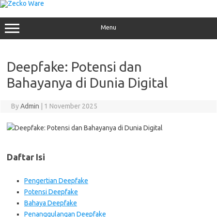
Skip
to
content
Menu
Deepfake: Potensi dan
Bahayanya di Dunia Digital
By
Admin
|
1 November 2025
Daftar Isi
Pengertian Deepfake
Potensi Deepfake
Bahaya Deepfake
Penanggulangan Deepfake