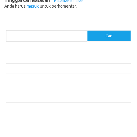
Tinggalkan Balasan
Batalkan balasan
Anda harus
masuk
untuk berkomentar.
Cari
Cari
Pos-pos Terbaru
Menentukan ROI dari Investasi Perangkat Lunak Anda
Membangun Website Kesehatan: Tips dan Pertimbangan
Mengapa Riset Keamanan Siber Harus Diperhatikan?
Mengapa Aplikasi Mobil Penting untuk Keamanan Pribadi di Jalan?
Mobil Listrik: Masa Depan Transportasi yang Ramah Lingkungan
Komentar Terbaru
Tidak ada komentar untuk ditampilkan.
Arsip
Agustus 2026