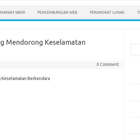
MANAN SIBER
PENGEMBANGAN WEB
PERANGKAT LUNAK
T
Cari
yang Mendorong Keselamatan
0 Comment
Pos-
Menen
Anda
Memb
Pert
Meng
Diper
Meng
Priba
Mobil