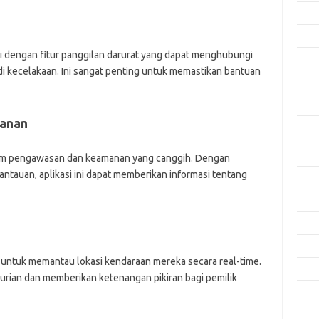
Agus
Juli 
pi dengan fitur panggilan darurat yang dapat menghubungi
Juni 
adi kecelakaan. Ini sangat penting untuk memastikan bantuan
Mei 
April
anan
Kate
Aplik
stem pengawasan dan keamanan yang canggih. Dengan
tauan, aplikasi ini dapat memberikan informasi tentang
Artik
Keam
Peng
Pera
 untuk memantau lokasi kendaraan mereka secara real-time.
Tekn
rian dan memberikan ketenangan pikiran bagi pemilik