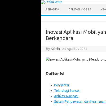
Skip
to
content
BERANDA
APLIKASI MOBILE
KEA
Inovasi Aplikasi Mobil 
Berkendara
By
Admin
|
24 Agustus 2025
Daftar Isi
Pengantar
Teknologi Sensor
Aplikasi Navigasi
Sistem Pengawasan dan Keamanan