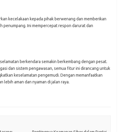
for
bel
ads
ajr
aporkan kecelakaan kepada pihak berwenang dan memberikan
ann
mlah penumpang. Ini mempercepat respon darurat dan
kli
kyl
lin
lip
lis
mol
keselamatan berkendara semakin berkembang dengan pesat.
ob
ont
vigasi dan sistem pengawasan, semua fitur ini dirancang untuk
par
ngkatkan keselamatan pengemudi. Dengan memanfaatkan
rei
an lebih aman dan nyaman di jalan raya.
Pai
for
bel
ads
Barang:
Pentingnya Keamanan Siber dalam Rantai