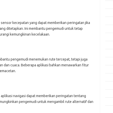
Okto
Sept
Agus
n sensor kecepatan yang dapat memberikan peringatan jika
ng ditetapkan. Ini membantu pengemudi untuk tetap
Juli 
gurangi kemungkinan kecelakaan.
Juni 
Mei 
April
embantu pengemudi menemukan rute tercepat, tetapi juga
Mare
lan dan cuaca. Beberapa aplikasi bahkan menawarkan fitur
Febru
kemacetan.
Janua
Dese
Nove
 aplikasi navigasi dapat memberikan peringatan tentang
memungkinkan pengemudi untuk mengambil rute alternatif dan
Okto
Sept