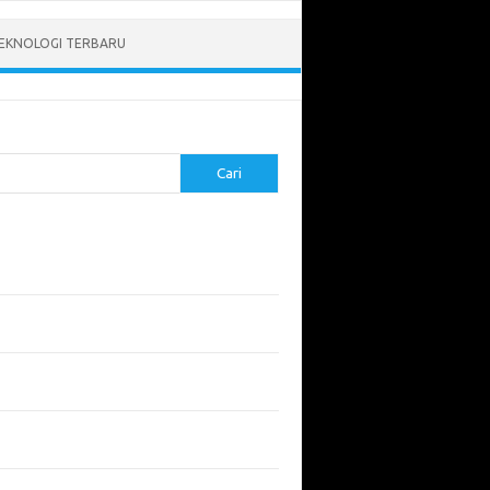
EKNOLOGI TERBARU
Cari
pos Terbaru
tukan ROI dari Investasi Perangkat Lunak
angun Website Kesehatan: Tips dan
imbangan
apa Riset Keamanan Siber Harus
hatikan?
apa Aplikasi Mobil Penting untuk Keamanan
di di Jalan?
 Listrik: Masa Depan Transportasi yang