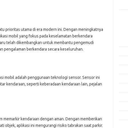
Rama
Kome
Tidak
tu prioritas utama di era modern ini. Dengan meningkatnya
Arsi
aplikasi mobil yang fokus pada keselamatan berkendara
Agus
 baru telah dikembangkan untuk membantu pengemudi
an pengalaman berkendara secara keseluruhan.
Juli 
Juni 
Mei 
kasi mobil adalah penggunaan teknologi sensor. Sensor ini
April
itar kendaraan, seperti keberadaan kendaraan lain, pejalan
Mare
Febru
Janua
Dese
am memarkir kendaraan dengan aman. Dengan memberikan
Nove
i objek, aplikasi ini mengurangi risiko tabrakan saat parkir.