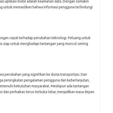
for
vasi aplikasi mobil adalah keamanan data. Dengan semakin
bel
ng untuk memastikan bahwa informasi pengguna terlindungi
ads
ajr
ann
kli
kyl
lin
 dengan cepat terhadap perubahan teknologi. Peluang untuk
lip
rus siap untuk menghadapi tantangan yang muncul seiring
lis
mol
ob
ont
par
rei
wa perubahan yang signifikan ke dunia transportasi. Dari
ngga peningkatan pengalaman pengguna dan keberlanjutan,
Pai
memenuhi kebutuhan masyarakat. Meskipun ada tantangan
si dan perbaikan terus terbuka lebar, menjadikan masa depan
for
bel
ads