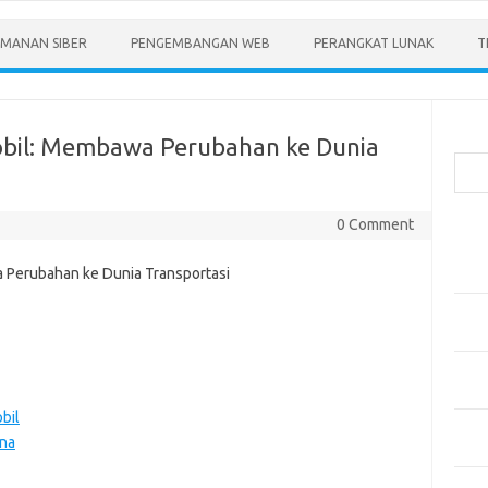
MANAN SIBER
PENGEMBANGAN WEB
PERANGKAT LUNAK
T
Cari
Mobil: Membawa Perubahan ke Dunia
0 Comment
Pos-
Menen
Anda
Memb
Pert
Meng
Diper
bil
Meng
na
Priba
Mobil