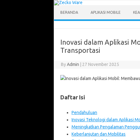
Skip
to
content
BERANDA
APLIKASI MOBILE
KEA
Inovasi dalam Aplikasi 
Transportasi
By
Admin
|
27 November 2025
Daftar Isi
Pendahuluan
Inovasi Teknologi dalam Aplikasi Mo
Meningkatkan Pengalaman Penggu
Keberlanjutan dan Mobilitas