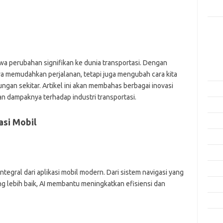
Rama
Kome
Tidak
Arsi
wa perubahan signifikan ke dunia transportasi. Dengan
Agus
anya memudahkan perjalanan, tetapi juga mengubah cara kita
ngan sekitar. Artikel ini akan membahas berbagai inovasi
Juli 
an dampaknya terhadap industri transportasi.
Juni 
asi Mobil
Mei 
April
Mare
Febru
tegral dari aplikasi mobil modern. Dari sistem navigasi yang
ng lebih baik, AI membantu meningkatkan efisiensi dan
Janua
Dese
Nove