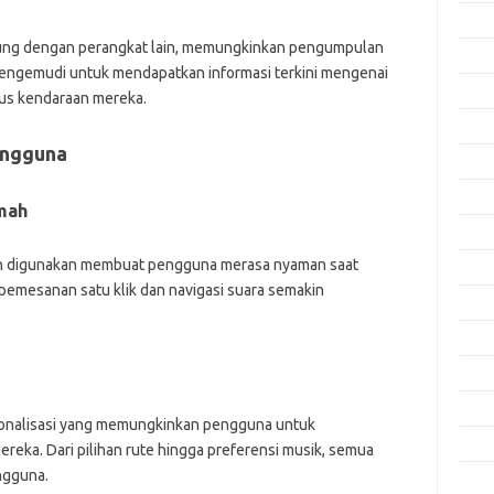
Okto
bung dengan perangkat lain, memungkinkan pengumpulan
Sept
 pengemudi untuk mendapatkan informasi terkini mengenai
Agus
atus kendaraan mereka.
Juli 
engguna
Juni 
Mei 
mah
April
dah digunakan membuat pengguna merasa nyaman saat
Mare
i pemesanan satu klik dan navigasi suara semakin
Febru
Janua
Dese
Nove
rsonalisasi yang memungkinkan pengguna untuk
Okto
ka. Dari pilihan rute hingga preferensi musik, semua
ngguna.
Sept