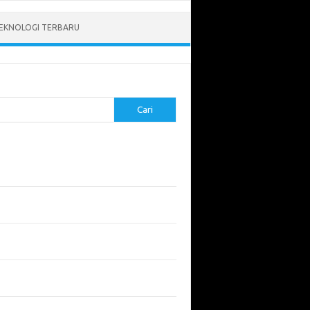
EKNOLOGI TERBARU
Cari
pos Terbaru
tukan ROI dari Investasi Perangkat Lunak
angun Website Kesehatan: Tips dan
imbangan
apa Riset Keamanan Siber Harus
hatikan?
apa Aplikasi Mobil Penting untuk Keamanan
di di Jalan?
 Listrik: Masa Depan Transportasi yang