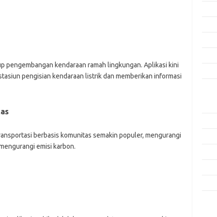
Agus
Juli 
Juni 
Mei 
kup pengembangan kendaraan ramah lingkungan. Aplikasi kini
April
iun pengisian kendaraan listrik dan memberikan informasi
Kate
Aplik
tas
Artik
transportasi berbasis komunitas semakin populer, mengurangi
Keam
mengurangi emisi karbon.
Peng
Pera
Tekn