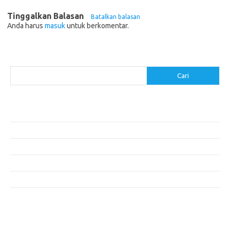
Tinggalkan Balasan
Batalkan balasan
Anda harus
masuk
untuk berkomentar.
Cari
Cari
Pos-pos Terbaru
Menentukan ROI dari Investasi Perangkat Lunak Anda
Membangun Website Kesehatan: Tips dan Pertimbangan
Mengapa Riset Keamanan Siber Harus Diperhatikan?
Mengapa Aplikasi Mobil Penting untuk Keamanan Pribadi di Jalan?
Mobil Listrik: Masa Depan Transportasi yang Ramah Lingkungan
Komentar Terbaru
Tidak ada komentar untuk ditampilkan.