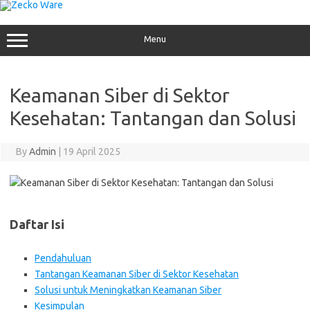
Skip
to
content
Menu
Keamanan Siber di Sektor
Kesehatan: Tantangan dan Solusi
By
Admin
|
19 April 2025
Daftar Isi
Pendahuluan
Tantangan Keamanan Siber di Sektor Kesehatan
Solusi untuk Meningkatkan Keamanan Siber
Kesimpulan