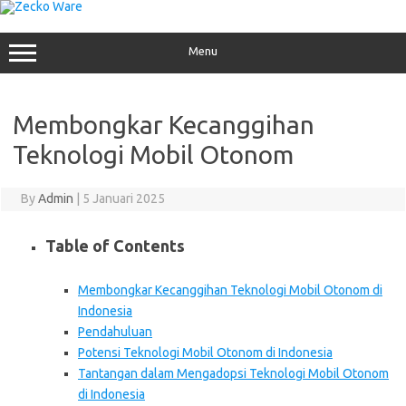
Skip
to
content
Menu
Membongkar Kecanggihan
Teknologi Mobil Otonom
By
Admin
|
5 Januari 2025
Table of Contents
Membongkar Kecanggihan Teknologi Mobil Otonom di
Indonesia
Pendahuluan
Potensi Teknologi Mobil Otonom di Indonesia
Tantangan dalam Mengadopsi Teknologi Mobil Otonom
di Indonesia