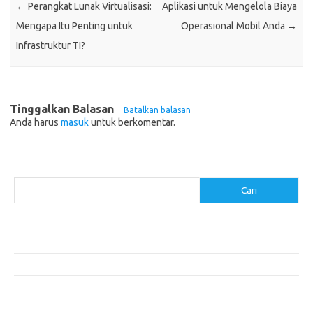
←
Perangkat Lunak Virtualisasi:
Aplikasi untuk Mengelola Biaya
Mengapa Itu Penting untuk
Operasional Mobil Anda
→
Infrastruktur TI?
Tinggalkan Balasan
Batalkan balasan
Anda harus
masuk
untuk berkomentar.
Cari
Cari
Pos-pos Terbaru
Menentukan ROI dari Investasi Perangkat Lunak Anda
Membangun Website Kesehatan: Tips dan Pertimbangan
Mengapa Riset Keamanan Siber Harus Diperhatikan?
Mengapa Aplikasi Mobil Penting untuk Keamanan Pribadi di Jalan?