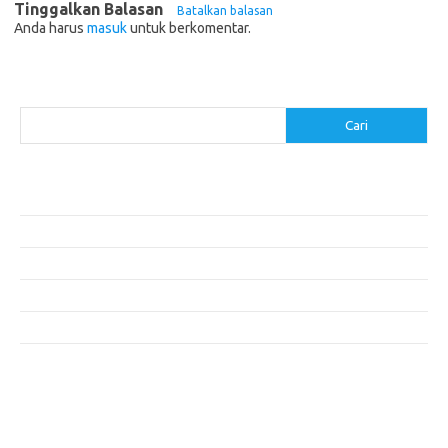
Tinggalkan Balasan
Batalkan balasan
Anda harus
masuk
untuk berkomentar.
Cari
Cari
Pos-pos Terbaru
Menentukan ROI dari Investasi Perangkat Lunak Anda
Membangun Website Kesehatan: Tips dan Pertimbangan
Mengapa Riset Keamanan Siber Harus Diperhatikan?
Mengapa Aplikasi Mobil Penting untuk Keamanan Pribadi di Jalan?
Mobil Listrik: Masa Depan Transportasi yang Ramah Lingkungan
Komentar Terbaru
Tidak ada komentar untuk ditampilkan.
Arsip