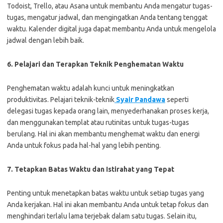
Todoist, Trello, atau Asana untuk membantu Anda mengatur tugas-
tugas, mengatur jadwal, dan mengingatkan Anda tentang tenggat
waktu. Kalender digital juga dapat membantu Anda untuk mengelola
jadwal dengan lebih baik.
6. Pelajari dan Terapkan Teknik Penghematan Waktu
Penghematan waktu adalah kunci untuk meningkatkan
produktivitas. Pelajari teknik-teknik
Syair Pandawa
seperti
delegasi tugas kepada orang lain, menyederhanakan proses kerja,
dan menggunakan templat atau rutinitas untuk tugas-tugas
berulang. Hal ini akan membantu menghemat waktu dan energi
Anda untuk fokus pada hal-hal yang lebih penting.
7. Tetapkan Batas Waktu dan Istirahat yang Tepat
Penting untuk menetapkan batas waktu untuk setiap tugas yang
Anda kerjakan. Hal ini akan membantu Anda untuk tetap fokus dan
menghindari terlalu lama terjebak dalam satu tugas. Selain itu,