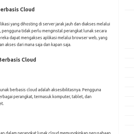
Rama
erbasis Cloud
Kome
ikasi yang dihosting di server jarak jauh dan diakses melalui
Tidak
 pengguna tidak perlu menginstal perangkat lunak secara
Arsi
mereka dapat mengakses aplikasi melalui browser web, yang
Agus
n akses dari mana saja dan kapan saja.
Juli 
Berbasis Cloud
Juni 
Mei 
April
unak berbasis cloud adalah aksesibilitasnya. Pengguna
Mare
erbagai perangkat, termasuk komputer, tablet, dan
Febru
t.
Janua
Dese
Nove
kan dalam perangkat lunak cloud memungkinkan perusahaan