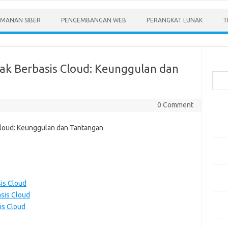
MANAN SIBER
PENGEMBANGAN WEB
PERANGKAT LUNAK
T
Cari
k Berbasis Cloud: Keunggulan dan
0 Comment
Pos-
Menen
Anda
Memb
Pert
Meng
is Cloud
Diper
sis Cloud
Meng
is Cloud
Priba
Mobil