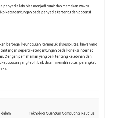
for
bel
ke penyedia lain bisa menjadi rumit dan memakan waktu.
ads
ko ketergantungan pada penyedia tertentu dan potensi
ajr
ann
kli
kyl
lin
lip
an berbagai keunggulan, termasuk aksesibilitas, biaya yang
lis
 tantangan seperti ketergantungan pada koneksi internet
mol
ob
ikan. Dengan pemahaman yang baik tentang kelebihan dan
ont
 keputusan yang lebih baik dalam memilih solusi perangkat
par
reka.
rei
Pai
for
bel
i dalam
Teknologi Quantum Computing: Revolusi
ads