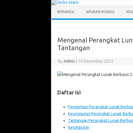
Skip
to
content
BERANDA
APLIKASI MOBILE
KEA
Mengenal Perangkat Luna
Tantangan
By
Admin
|
10 Desember 2025
Daftar Isi
Pengertian Perangkat Lunak Berbas
Keunggulan Perangkat Lunak Berba
Tantangan Perangkat Lunak Berbas
Kesimpulan