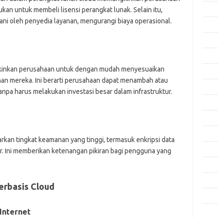
Okto
kan untuk membeli lisensi perangkat lunak. Selain itu,
ni oleh penyedia layanan, mengurangi biaya operasional.
Sept
Agus
Juli 
gkinkan perusahaan untuk dengan mudah menyesuaikan
Juni 
an mereka. Ini berarti perusahaan dapat menambah atau
Mei 
pa harus melakukan investasi besar dalam infrastruktur.
April
Mare
Febru
kan tingkat keamanan yang tinggi, termasuk enkripsi data
Janua
. Ini memberikan ketenangan pikiran bagi pengguna yang
Dese
Nove
erbasis Cloud
Okto
Internet
Sept