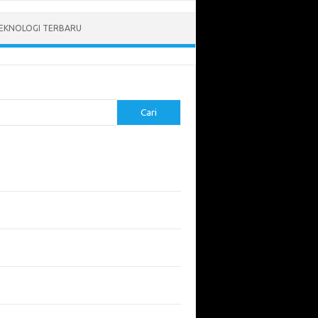
EKNOLOGI TERBARU
Cari
pos Terbaru
tukan ROI dari Investasi Perangkat Lunak
angun Website Kesehatan: Tips dan
imbangan
apa Riset Keamanan Siber Harus
hatikan?
apa Aplikasi Mobil Penting untuk Keamanan
di di Jalan?
 Listrik: Masa Depan Transportasi yang