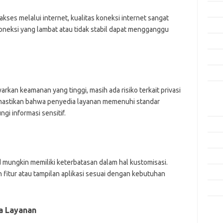
Agus
kses melalui internet, kualitas koneksi internet sangat
Juli 
eksi yang lambat atau tidak stabil dapat mengganggu
Juni 
Mei 
April
an keamanan yang tinggi, masih ada risiko terkait privasi
Kate
astikan bahwa penyedia layanan memenuhi standar
Aplik
i informasi sensitif.
Artik
Keam
Peng
 mungkin memiliki keterbatasan dalam hal kustomisasi.
Pera
itur atau tampilan aplikasi sesuai dengan kebutuhan
Tekn
a Layanan