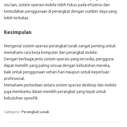
sisi lain, sistem operasi mobile lebih fokus pada efisiensi dan
kemudahan penggunaan di perangkat dengan sumber daya yang
lebih terbatas.
Kesimpulan
Mengenal sistem operasi perangkat lunak sangat penting untuk
memahami cara kerja komputer dan perangkat mobile.
Dengan berbagai jenis sistem operasi yang tersedia, pengguna
dapat memilih yang paling sesuai dengan kebutuhan mereka,
baik untuk penggunaan sehari-hari maupun untuk keperluan
profesional.
Memahami perbedaan antara sistem operasi desktop dan mobile
juga membantu dalam memilih perangkat yang tepat untuk
kebutuhan spesifik.
Category:
Perangkat Lunak