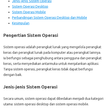
Jenis-jenis Sistem Operasi
Sistem Operasi Desktop
Sistem Operasi Mobile
Perbandingan Sistem Operasi Desktop dan Mobile
Kesimpulan
Pengertian Sistem Operasi
Sistem operasi adalah perangkat lunak yang mengelola perangkat
keras dan perangkat lunak pada komputer atau perangkat lainnya.
Ia berfungsi sebagai penghubung antara pengguna dan perangkat
keras, serta menyediakan antarmuka untuk menjalankan aplikasi.
Tanpa sistem operasi, perangkat keras tidak dapat berfungsi
dengan baik.
Jenis-jenis Sistem Operasi
Secara umum, sistem operasi dapat dibedakan menjadi dua kategori
utama: sistem operasi desktop dan sistem operasi mobile.