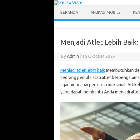
Skip
to
content
BERANDA
APLIKASI MOBILE
KEA
Menjadi Atlet Lebih Baik:
By
Admin
|
15 Oktober 2024
Menjadi atlet lebih baik
membutuhkan dedika
seorang pemula atau atlet berpengalama
agar mencapai performa maksimal. Artikel
yang dapat membantu Anda menjadi atlet 