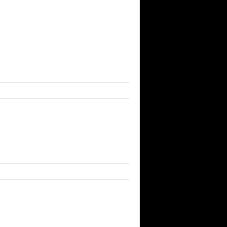
h Lingkungan
ntar Terbaru
 ada komentar untuk ditampilkan.
p
tus 2026
2026
2026
2026
 2026
t 2026
ari 2026
ri 2026
mber 2025
mber 2025