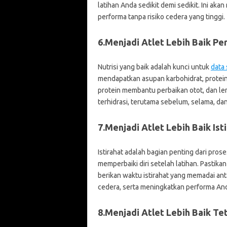
latihan Anda sedikit demi sedikit. Ini a
performa tanpa risiko cedera yang tinggi.
6.Menjadi Atlet Lebih Baik Per
Nutrisi yang baik adalah kunci untuk
data
mendapatkan asupan karbohidrat, protein
protein membantu perbaikan otot, dan l
terhidrasi, terutama sebelum, selama, dan
7.Menjadi Atlet Lebih Baik Is
Istirahat adalah bagian penting dari pro
memperbaiki diri setelah latihan. Pastik
berikan waktu istirahat yang memadai an
cedera, serta meningkatkan performa An
8.Menjadi Atlet Lebih Baik Te