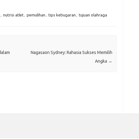
,
nutrisi atlet
,
pemulihan
,
tips kebugaran
,
tujuan olahraga
dalam
Nagasaon Sydney: Rahasia Sukses Memilih
Angka
→