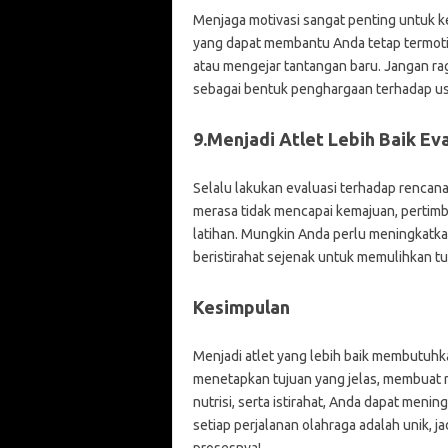
Menjaga motivasi sangat penting untuk 
yang dapat membantu Anda tetap termotiva
atau mengejar tantangan baru. Jangan ra
sebagai bentuk penghargaan terhadap usa
9.Menjadi Atlet Lebih Baik Ev
Selalu lakukan evaluasi terhadap rencana 
merasa tidak mencapai kemajuan, perti
latihan. Mungkin Anda perlu meningkatkan
beristirahat sejenak untuk memulihkan t
Kesimpulan
Menjadi atlet yang lebih baik membutuhka
menetapkan tujuan yang jelas, membuat r
nutrisi, serta istirahat, Anda dapat men
setiap perjalanan olahraga adalah unik, j
prosesnya!