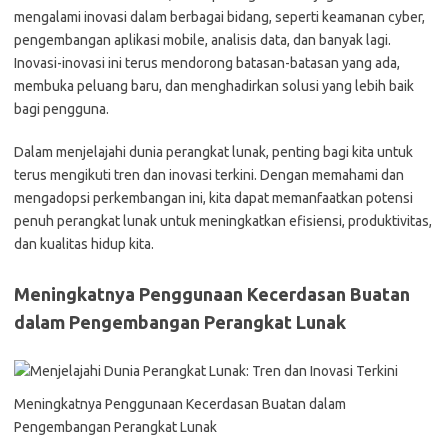
mengalami inovasi dalam berbagai bidang, seperti keamanan cyber,
pengembangan aplikasi mobile, analisis data, dan banyak lagi.
Inovasi-inovasi ini terus mendorong batasan-batasan yang ada,
membuka peluang baru, dan menghadirkan solusi yang lebih baik
bagi pengguna.
Dalam menjelajahi dunia perangkat lunak, penting bagi kita untuk
terus mengikuti tren dan inovasi terkini. Dengan memahami dan
mengadopsi perkembangan ini, kita dapat memanfaatkan potensi
penuh perangkat lunak untuk meningkatkan efisiensi, produktivitas,
dan kualitas hidup kita.
Meningkatnya Penggunaan Kecerdasan Buatan
dalam Pengembangan Perangkat Lunak
Meningkatnya Penggunaan Kecerdasan Buatan dalam
Pengembangan Perangkat Lunak