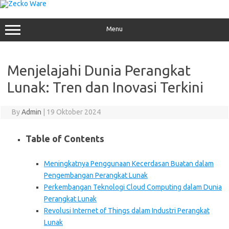
Skip
to
content
Menu
Menjelajahi Dunia Perangkat
Lunak: Tren dan Inovasi Terkini
By
Admin
|
19 Oktober 2024
Table of Contents
Meningkatnya Penggunaan Kecerdasan Buatan dalam
Pengembangan Perangkat Lunak
Perkembangan Teknologi Cloud Computing dalam Dunia
Perangkat Lunak
Revolusi Internet of Things dalam Industri Perangkat
Lunak