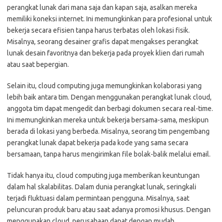
perangkat lunak dari mana saja dan kapan saja, asalkan mereka
memiliki koneksi internet. Ini memungkinkan para profesional untuk
bekerja secara efisien tanpa harus terbatas oleh lokasi fisik.
Misalnya, seorang desainer grafis dapat mengakses perangkat
lunak desain favoritnya dan bekerja pada proyek klien dari rumah
atau saat bepergian.
Selain itu, cloud computing juga memungkinkan kolaborasi yang
lebih baik antara tim. Dengan menggunakan perangkat lunak cloud,
anggota tim dapat mengedit dan berbagi dokumen secara real-time.
Ini memungkinkan mereka untuk bekerja bersama-sama, meskipun
berada di lokasi yang berbeda. Misalnya, seorang tim pengembang
perangkat lunak dapat bekerja pada kode yang sama secara
bersamaan, tanpa harus mengirimkan file bolak-balik melalui email.
Tidak hanya itu, cloud computing juga memberikan keuntungan
dalam hal skalabilitas. Dalam dunia perangkat lunak, seringkali
terjadi fluktuasi dalam permintaan pengguna. Misalnya, saat
peluncuran produk baru atau saat adanya promosi khusus. Dengan
menggunakan cloud, perusahaan dapat dengan mudah