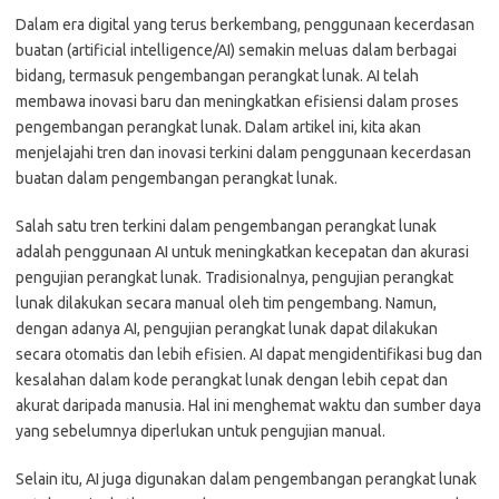
Dalam era digital yang terus berkembang, penggunaan kecerdasan
buatan (artificial intelligence/AI) semakin meluas dalam berbagai
bidang, termasuk pengembangan perangkat lunak. AI telah
membawa inovasi baru dan meningkatkan efisiensi dalam proses
pengembangan perangkat lunak. Dalam artikel ini, kita akan
menjelajahi tren dan inovasi terkini dalam penggunaan kecerdasan
buatan dalam pengembangan perangkat lunak.
Salah satu tren terkini dalam pengembangan perangkat lunak
adalah penggunaan AI untuk meningkatkan kecepatan dan akurasi
pengujian perangkat lunak. Tradisionalnya, pengujian perangkat
lunak dilakukan secara manual oleh tim pengembang. Namun,
dengan adanya AI, pengujian perangkat lunak dapat dilakukan
secara otomatis dan lebih efisien. AI dapat mengidentifikasi bug dan
kesalahan dalam kode perangkat lunak dengan lebih cepat dan
akurat daripada manusia. Hal ini menghemat waktu dan sumber daya
yang sebelumnya diperlukan untuk pengujian manual.
Selain itu, AI juga digunakan dalam pengembangan perangkat lunak