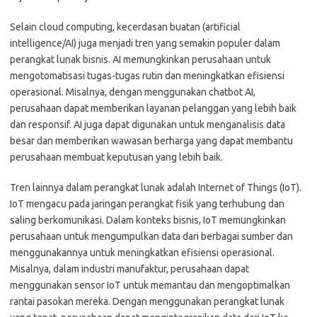
Selain cloud computing, kecerdasan buatan (artificial
intelligence/AI) juga menjadi tren yang semakin populer dalam
perangkat lunak bisnis. AI memungkinkan perusahaan untuk
mengotomatisasi tugas-tugas rutin dan meningkatkan efisiensi
operasional. Misalnya, dengan menggunakan chatbot AI,
perusahaan dapat memberikan layanan pelanggan yang lebih baik
dan responsif. AI juga dapat digunakan untuk menganalisis data
besar dan memberikan wawasan berharga yang dapat membantu
perusahaan membuat keputusan yang lebih baik.
Tren lainnya dalam perangkat lunak adalah Internet of Things (IoT).
IoT mengacu pada jaringan perangkat fisik yang terhubung dan
saling berkomunikasi. Dalam konteks bisnis, IoT memungkinkan
perusahaan untuk mengumpulkan data dari berbagai sumber dan
menggunakannya untuk meningkatkan efisiensi operasional.
Misalnya, dalam industri manufaktur, perusahaan dapat
menggunakan sensor IoT untuk memantau dan mengoptimalkan
rantai pasokan mereka. Dengan menggunakan perangkat lunak