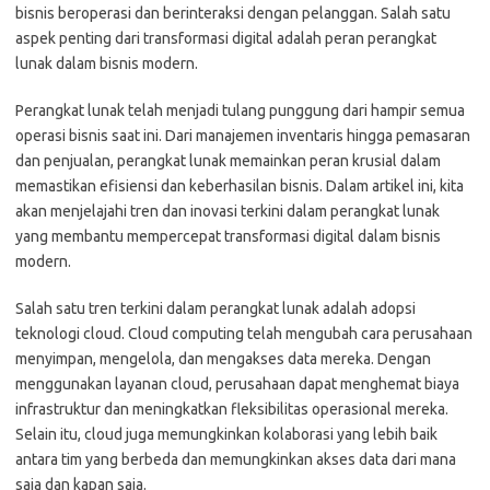
bisnis beroperasi dan berinteraksi dengan pelanggan. Salah satu
aspek penting dari transformasi digital adalah peran perangkat
lunak dalam bisnis modern.
Perangkat lunak telah menjadi tulang punggung dari hampir semua
operasi bisnis saat ini. Dari manajemen inventaris hingga pemasaran
dan penjualan, perangkat lunak memainkan peran krusial dalam
memastikan efisiensi dan keberhasilan bisnis. Dalam artikel ini, kita
akan menjelajahi tren dan inovasi terkini dalam perangkat lunak
yang membantu mempercepat transformasi digital dalam bisnis
modern.
Salah satu tren terkini dalam perangkat lunak adalah adopsi
teknologi cloud. Cloud computing telah mengubah cara perusahaan
menyimpan, mengelola, dan mengakses data mereka. Dengan
menggunakan layanan cloud, perusahaan dapat menghemat biaya
infrastruktur dan meningkatkan fleksibilitas operasional mereka.
Selain itu, cloud juga memungkinkan kolaborasi yang lebih baik
antara tim yang berbeda dan memungkinkan akses data dari mana
saja dan kapan saja.