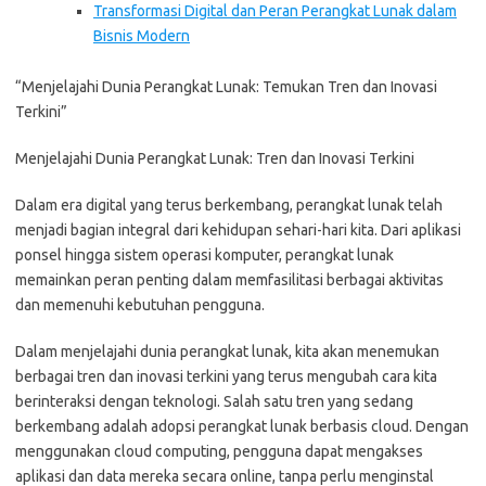
Transformasi Digital dan Peran Perangkat Lunak dalam
Bisnis Modern
“Menjelajahi Dunia Perangkat Lunak: Temukan Tren dan Inovasi
Terkini”
Menjelajahi Dunia Perangkat Lunak: Tren dan Inovasi Terkini
Dalam era digital yang terus berkembang, perangkat lunak telah
menjadi bagian integral dari kehidupan sehari-hari kita. Dari aplikasi
ponsel hingga sistem operasi komputer, perangkat lunak
memainkan peran penting dalam memfasilitasi berbagai aktivitas
dan memenuhi kebutuhan pengguna.
Dalam menjelajahi dunia perangkat lunak, kita akan menemukan
berbagai tren dan inovasi terkini yang terus mengubah cara kita
berinteraksi dengan teknologi. Salah satu tren yang sedang
berkembang adalah adopsi perangkat lunak berbasis cloud. Dengan
menggunakan cloud computing, pengguna dapat mengakses
aplikasi dan data mereka secara online, tanpa perlu menginstal