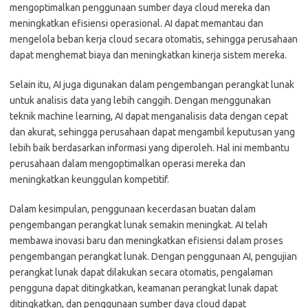
mengoptimalkan penggunaan sumber daya cloud mereka dan
meningkatkan efisiensi operasional. AI dapat memantau dan
mengelola beban kerja cloud secara otomatis, sehingga perusahaan
dapat menghemat biaya dan meningkatkan kinerja sistem mereka.
Selain itu, AI juga digunakan dalam pengembangan perangkat lunak
untuk analisis data yang lebih canggih. Dengan menggunakan
teknik machine learning, AI dapat menganalisis data dengan cepat
dan akurat, sehingga perusahaan dapat mengambil keputusan yang
lebih baik berdasarkan informasi yang diperoleh. Hal ini membantu
perusahaan dalam mengoptimalkan operasi mereka dan
meningkatkan keunggulan kompetitif.
Dalam kesimpulan, penggunaan kecerdasan buatan dalam
pengembangan perangkat lunak semakin meningkat. AI telah
membawa inovasi baru dan meningkatkan efisiensi dalam proses
pengembangan perangkat lunak. Dengan penggunaan AI, pengujian
perangkat lunak dapat dilakukan secara otomatis, pengalaman
pengguna dapat ditingkatkan, keamanan perangkat lunak dapat
ditingkatkan, dan penggunaan sumber daya cloud dapat