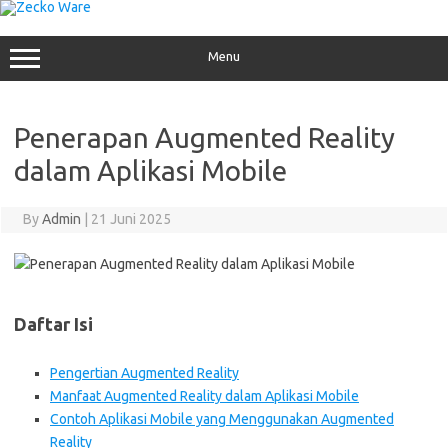
Skip
to
content
Menu
Penerapan Augmented Reality
dalam Aplikasi Mobile
By
Admin
|
21 Juni 2025
Daftar Isi
Pengertian Augmented Reality
Manfaat Augmented Reality dalam Aplikasi Mobile
Contoh Aplikasi Mobile yang Menggunakan Augmented
Reality