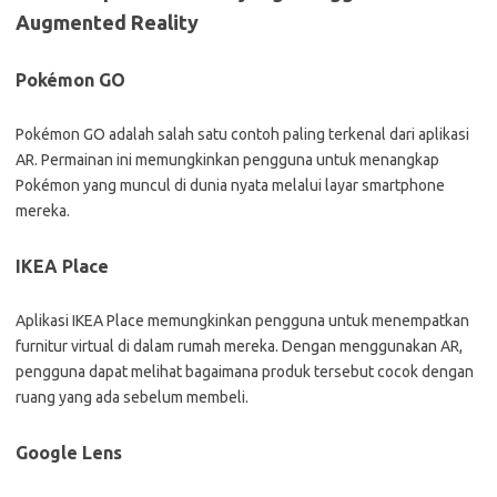
Augmented Reality
Pokémon GO
Pokémon GO adalah salah satu contoh paling terkenal dari aplikasi
AR. Permainan ini memungkinkan pengguna untuk menangkap
Pokémon yang muncul di dunia nyata melalui layar smartphone
mereka.
IKEA Place
Aplikasi IKEA Place memungkinkan pengguna untuk menempatkan
furnitur virtual di dalam rumah mereka. Dengan menggunakan AR,
pengguna dapat melihat bagaimana produk tersebut cocok dengan
ruang yang ada sebelum membeli.
Google Lens