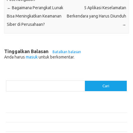
←
Bagaimana Perangkat Lunak
5 Aplikasi Keselamatan
Bisa Meningkatkan Keamanan
Berkendara yang Harus Diunduh
Siber di Perusahaan?
→
Tinggalkan Balasan
Batalkan balasan
Anda harus
masuk
untuk berkomentar.
Cari
Cari
Pos-pos Terbaru
Menentukan ROI dari Investasi Perangkat Lunak Anda
Membangun Website Kesehatan: Tips dan Pertimbangan
Mengapa Riset Keamanan Siber Harus Diperhatikan?