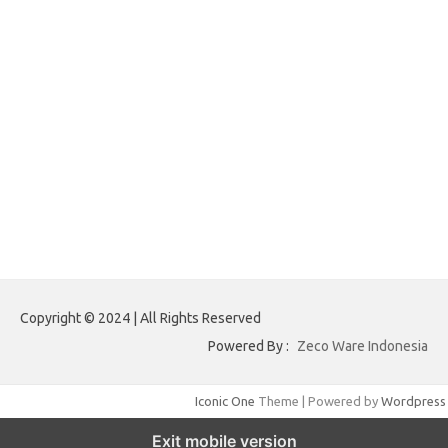
adsdiaspora.com
ajreinke.com
annacbrady.com
klikhammerofthor.com
kyleadamblair.com
lindsaymking.com
lipimagazine.com
lisandrarcarmichael.com
mollyjuneroquet.com
obatpenggugurampuh.com
ontologyschmology.com
pargirlmothers.com
reinventingthebible.com
Copyright © 2024 | All Rights Reserved
Powered By :
Zeco Ware Indonesia
Iconic One
Theme | Powered by
Wordpress
Exit mobile version