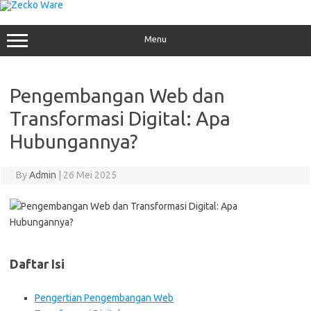
Skip
to
content
Menu
Pengembangan Web dan
Transformasi Digital: Apa
Hubungannya?
By
Admin
|
26 Mei 2025
Daftar Isi
Pengertian Pengembangan Web