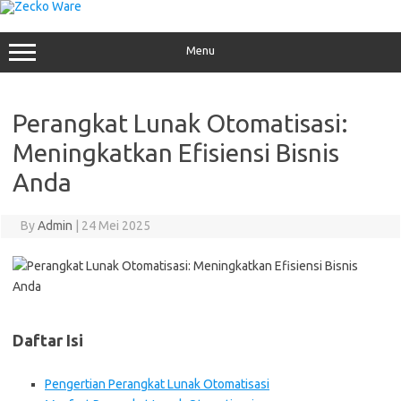
Skip
to
content
Menu
Perangkat Lunak Otomatisasi:
Meningkatkan Efisiensi Bisnis
Anda
By
Admin
|
24 Mei 2025
Daftar Isi
Pengertian Perangkat Lunak Otomatisasi