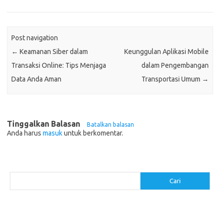
Post navigation
←
Keamanan Siber dalam
Keunggulan Aplikasi Mobile
Transaksi Online: Tips Menjaga
dalam Pengembangan
Data Anda Aman
Transportasi Umum
→
Tinggalkan Balasan
Batalkan balasan
Anda harus
masuk
untuk berkomentar.
Cari
Cari
Pos-pos Terbaru
Menentukan ROI dari Investasi Perangkat Lunak Anda