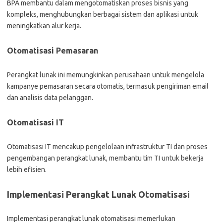
BPA membantu dalam mengotomatiskan proses bisnis yang
kompleks, menghubungkan berbagai sistem dan aplikasi untuk
meningkatkan alur kerja.
Otomatisasi Pemasaran
Perangkat lunak ini memungkinkan perusahaan untuk mengelola
kampanye pemasaran secara otomatis, termasuk pengiriman email
dan analisis data pelanggan.
Otomatisasi IT
Otomatisasi IT mencakup pengelolaan infrastruktur TI dan proses
pengembangan perangkat lunak, membantu tim TI untuk bekerja
lebih efisien.
Implementasi Perangkat Lunak Otomatisasi
Implementasi perangkat lunak otomatisasi memerlukan