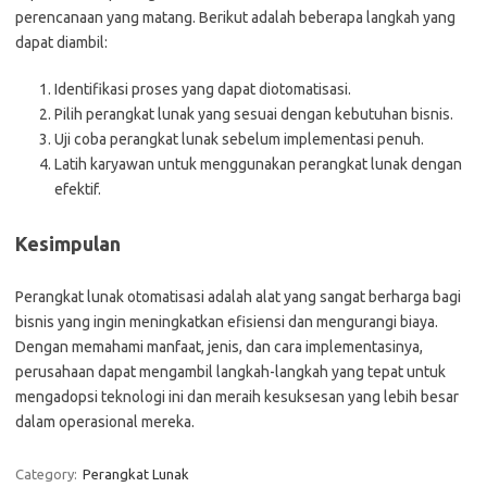
perencanaan yang matang. Berikut adalah beberapa langkah yang
dapat diambil:
Identifikasi proses yang dapat diotomatisasi.
Pilih perangkat lunak yang sesuai dengan kebutuhan bisnis.
Uji coba perangkat lunak sebelum implementasi penuh.
Latih karyawan untuk menggunakan perangkat lunak dengan
efektif.
Kesimpulan
Perangkat lunak otomatisasi adalah alat yang sangat berharga bagi
bisnis yang ingin meningkatkan efisiensi dan mengurangi biaya.
Dengan memahami manfaat, jenis, dan cara implementasinya,
perusahaan dapat mengambil langkah-langkah yang tepat untuk
mengadopsi teknologi ini dan meraih kesuksesan yang lebih besar
dalam operasional mereka.
Category:
Perangkat Lunak