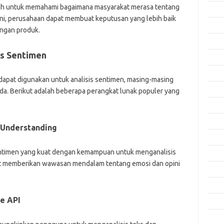
alah untuk memahami bagaimana masyarakat merasa tentang
Okto
 ini, perusahaan dapat membuat keputusan yang lebih baik
Sept
ngan produk.
Agus
is Sentimen
Juli 
Juni 
dapat digunakan untuk analisis sentimen, masing-masing
Mei 
a. Berikut adalah beberapa perangkat lunak populer yang
April
Mare
 Understanding
Febru
entimen yang kuat dengan kemampuan untuk menganalisis
Janua
apat memberikan wawasan mendalam tentang emosi dan opini
Dese
Nove
e API
Okto
Sept