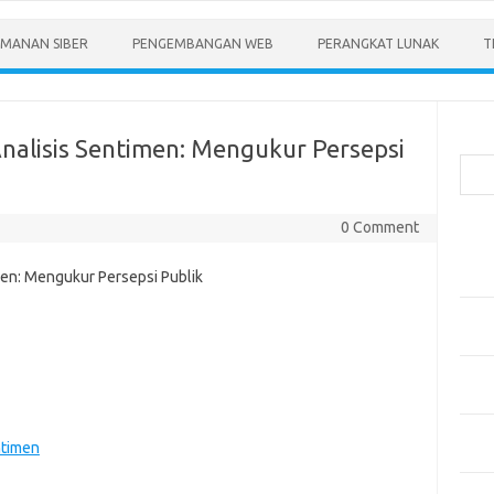
MANAN SIBER
PENGEMBANGAN WEB
PERANGKAT LUNAK
T
Cari
nalisis Sentimen: Mengukur Persepsi
0 Comment
Pos-
Menen
Anda
Memb
Pert
Meng
Diper
Meng
ntimen
Priba
Mobil