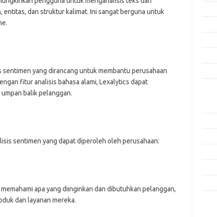
ungkinkan pengguna untuk menganalisis teks dan
Agus
entitas, dan struktur kalimat. Ini sangat berguna untuk
me.
Juli 
Juni 
Mei 
sis sentimen yang dirancang untuk membantu perusahaan
April
ngan fitur analisis bahasa alami, Lexalytics dapat
 umpan balik pelanggan.
Kate
Aplik
Artik
Keam
lisis sentimen yang dapat diperoleh oleh perusahaan:
Peng
Pera
Tekn
 memahami apa yang diinginkan dan dibutuhkan pelanggan,
oduk dan layanan mereka.