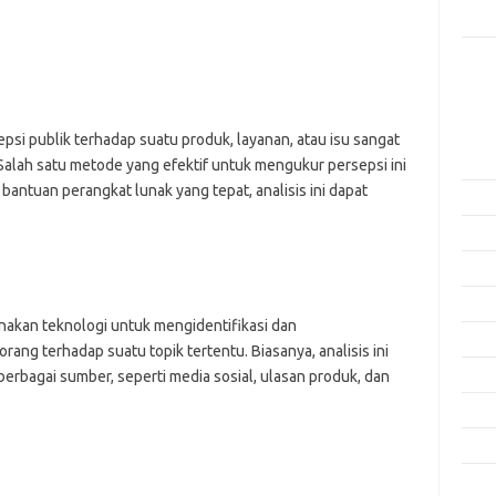
Rama
Kome
Tidak
Arsi
epsi publik terhadap suatu produk, layanan, atau isu sangat
Agus
Salah satu metode yang efektif untuk mengukur persepsi ini
bantuan perangkat lunak yang tepat, analisis ini dapat
Juli 
Juni 
Mei 
April
akan teknologi untuk mengidentifikasi dan
Mare
rang terhadap suatu topik tertentu. Biasanya, analisis ini
Febru
berbagai sumber, seperti media sosial, ulasan produk, dan
Janua
Dese
Nove