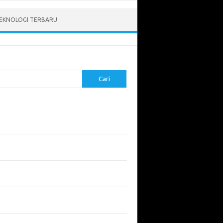
EKNOLOGI TERBARU
Cari
pos Terbaru
tukan ROI dari Investasi Perangkat Lunak
angun Website Kesehatan: Tips dan
imbangan
apa Riset Keamanan Siber Harus
hatikan?
apa Aplikasi Mobil Penting untuk Keamanan
di di Jalan?
 Listrik: Masa Depan Transportasi yang