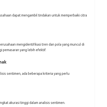
for
bel
ads
ajr
usahaan dapat mengambil tindakan untuk memperbaiki citra
ann
kli
kyl
lin
lip
lis
erusahaan mengidentifikasi tren dan pola yang muncul di
mol
gi pemasaran yang lebih efektif.
ob
ont
par
unak
rei
isis sentimen, ada beberapa kriteria yang perlu
Pai
for
bel
gkat akurasi tinggi dalam analisis sentimen.
ads