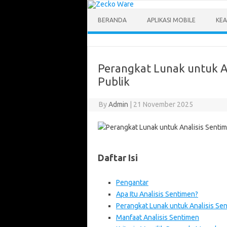
Skip
to
content
BERANDA
APLIKASI MOBILE
KEA
Perangkat Lunak untuk A
Publik
By
Admin
|
21 November 2025
Daftar Isi
Pengantar
Apa Itu Analisis Sentimen?
Perangkat Lunak untuk Analisis Se
Manfaat Analisis Sentimen