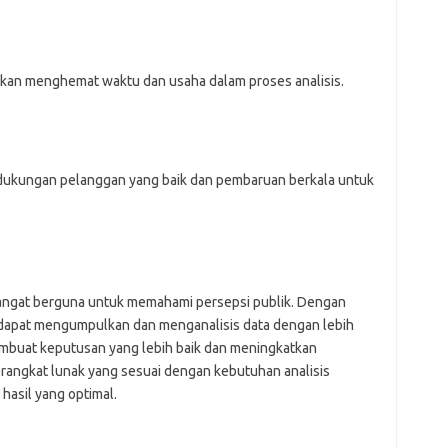
ajr
ann
kli
kyl
kan menghemat waktu dan usaha dalam proses analisis.
lin
lip
lis
mol
ob
ont
 dukungan pelanggan yang baik dan pembaruan berkala untuk
par
rei
sangat berguna untuk memahami persepsi publik. Dengan
 dapat mengumpulkan dan menganalisis data dengan lebih
mbuat keputusan yang lebih baik dan meningkatkan
angkat lunak yang sesuai dengan kebutuhan analisis
hasil yang optimal.