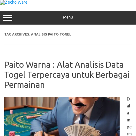
Skip
to
content
Menu
TAG ARCHIVES:
ANALISIS PAITO TOGEL
Paito Warna : Alat Analisis Data
Togel Terpercaya untuk Berbagai
Permainan
D
al
a
m
pe
rm