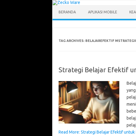
Skip
to
content
BERANDA
APLIKASI MOBILE
KEA
TAG ARCHIVES:
BELAJAREFEKTIF MSTRATEGI
Strategi Belajar Efektif u
Bela
yang
pelaj
meni
bebe
belaj
pela
Read More: Strategi Belajar Efektif untuk 