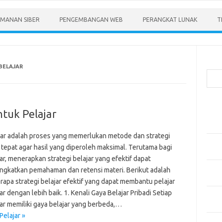
MANAN SIBER
PENGEMBANGAN WEB
PERANGKAT LUNAK
T
Cari
BELAJAR
Pos-
ntuk Pelajar
Menen
Anda
jar adalah proses yang memerlukan metode dan strategi
Memb
 tepat agar hasil yang diperoleh maksimal. Terutama bagi
Pert
ar, menerapkan strategi belajar yang efektif dapat
Meng
ngkatkan pemahaman dan retensi materi. Berikut adalah
Diper
rapa strategi belajar efektif yang dapat membantu pelajar
ar dengan lebih baik. 1. Kenali Gaya Belajar Pribadi Setiap
Meng
jar memiliki gaya belajar yang berbeda,…
Priba
Pelajar »
Mobil