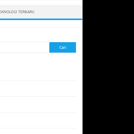
EKNOLOGI TERBARU
Cari
pos Terbaru
tukan ROI dari Investasi Perangkat Lunak
angun Website Kesehatan: Tips dan
imbangan
apa Riset Keamanan Siber Harus
hatikan?
apa Aplikasi Mobil Penting untuk Keamanan
di di Jalan?
 Listrik: Masa Depan Transportasi yang