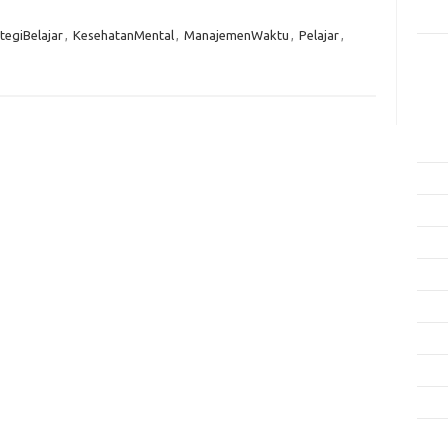
Rama
tegiBelajar
,
KesehatanMental
,
ManajemenWaktu
,
Pelajar
,
Kome
Tidak
Arsi
Agus
Juli 
Juni 
Mei 
April
Mare
Febru
Janua
Dese
Nove