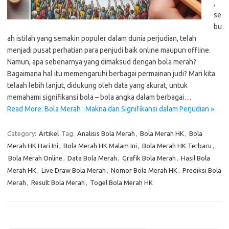
,
se
bu
ah istilah yang semakin populer dalam dunia perjudian, telah
menjadi pusat perhatian para penjudi baik online maupun offline.
Namun, apa sebenarnya yang dimaksud dengan bola merah?
Bagaimana hal itu memengaruhi berbagai permainan judi? Mari kita
telaah lebih lanjut, didukung oleh data yang akurat, untuk
memahami signifikansi bola – bola angka dalam berbagai…
Read More: Bola Merah : Makna dan Signifikansi dalam Perjudian »
Category:
Artikel
Tag:
Analisis Bola Merah
,
Bola Merah HK
,
Bola
Merah HK Hari Ini
,
Bola Merah HK Malam Ini
,
Bola Merah HK Terbaru
,
Bola Merah Online
,
Data Bola Merah
,
Grafik Bola Merah
,
Hasil Bola
Merah HK
,
Live Draw Bola Merah
,
Nomor Bola Merah HK
,
Prediksi Bola
Merah
,
Result Bola Merah
,
Togel Bola Merah HK
Cari