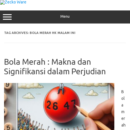
Skip
to
content
Menu
TAG ARCHIVES:
BOLA MERAH HK MALAM INI
Bola Merah : Makna dan
Signifikansi dalam Perjudian
B
ol
a
m
er
ah